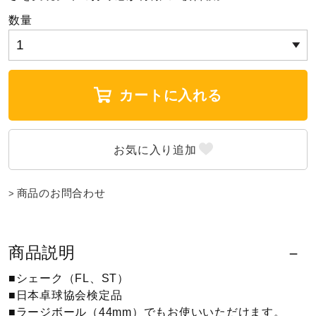
数量
陸上競技
卓球
カートに入れる
ソフトボール
柔道
商品のお問合わせ
ウィンタースポーツ
商品説明
■シェーク（FL、ST）
ワーキング
■日本卓球協会検定品
■ラージボール（44mm）でもお使いいただけます。