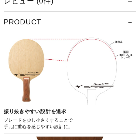
レビュー (0件)
健康／エクササイズ
PRODUCT
【FL、ST】
157×149mm
ジュニア／キッズ
メディカル
6.1mm
コラボ／ライセンス
セール
【FL】100×25mm
振り抜きやすい設計を追求
【ST】100×23mm
ブレードを少し小さくすることで
その他
手元に重心を感じやすい設計に。