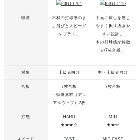
7枚合板
特徴
木材の打球感のま
手元に重心を感じ
質量目安
ま飛びとスピード
やすく振り抜きや
をプラス。
すい設計。
約89g ※天然木材のため個体差があります。
木の打球感が特徴
の7枚合板。
特徴
前・中陣攻撃タイプ
対象
上級者向け
中・上級者向け
合板
7枚合板
7枚合板
グリップ
＋特殊素材（デュ
アルウェブ）2枚
FL（フレア）：100×25mm
ST（ストレート）：100×23mm
打感
HARD
MID
★★★☆
★★☆
発売シーズン
スピード
FAST
MID FAST