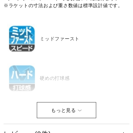
※ラケットの寸法および重さ数値は標準設計値です。
ウォーキングシューズ
ライフスタイルグッズ
ミッドファースト
インナー
寝具／ミズノスリープ
硬めの打球感
アウトドア／レイン
木材7枚合板
サポーター