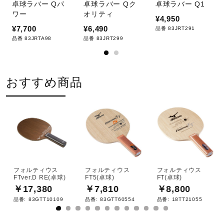
卓球ラバー Qパ
卓球ラバー Qク
卓球ラバー Q1
ワー
オリティ
¥4,950
¥7,700
¥6,490
品番 83JRT291
品番 83JRTA98
品番 83JRT299
おすすめ商品
フォルティウス
フォルティウス
フォルティウス
FTver.D RE(卓球)
FT5(卓球)
FT(卓球)
￥17,380
￥7,810
￥8,800
品番:
83GTT10109
品番:
83GTT60554
品番:
18TT21055