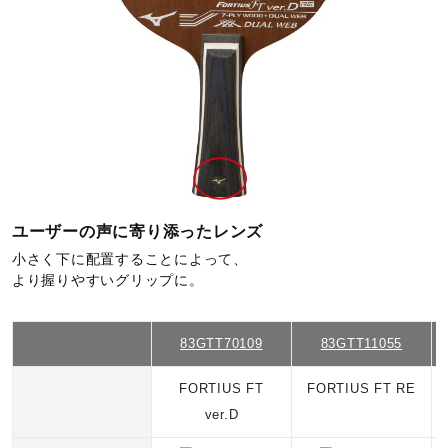
サポート
日本卓球協会公認商品
直営店一覧
サイズ
157×149mm、ブレード厚：6.1mm
取扱店一覧
素材
ユーザーの声に寄り添ったレンズ
天然木材
小さく下に配置することによって、
より握りやすいグリップに。
原産国
83GTT70109
83GTT11055
中国製
FORTIUS FT
FORTIUS FT RE
構造
ver.D