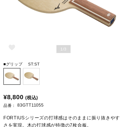
野球
ゴルフ
1/3
スイム
■グリップ
ST:ST
バレーボール
¥8,800
(税込)
テニス／ソフトテニス
83GTT11055
品番：
FORTIUSシリーズの打球感はそのままに振り抜きやす
バドミントン
さを実現。木の打球感が特徴の7枚合板。