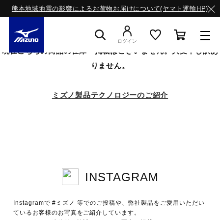
熊本地域地震の影響によるお荷物お届けについて(ヤマト運輸HP)
ログイン
現在こちらの商品の在庫・掲載はございません。大変申し訳あ
りません。
スニーカー
ミズノ製品テクノロジーのご紹介
ライフスタイルウエア
ランニング
INSTAGRAM
サッカー／フットサル
Instagramで #ミズノ 等でのご投稿や、弊社製品をご愛用いただい
トレーニング
ているお客様のお写真をご紹介しています。