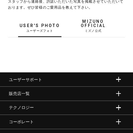
スタッフから連絡後、許諾いただいた写真を掲載させていただいて
おります。ぜひ皆様のご愛用品を教えて下さい。
野球
MIZUNO
USER'S PHOTO
OFFICIAL
ゴルフ
スイム
ユーザーサポート
バレーボール
販売店一覧
テニス／ソフトテニス
テクノロジー
コーポレート
バドミントン