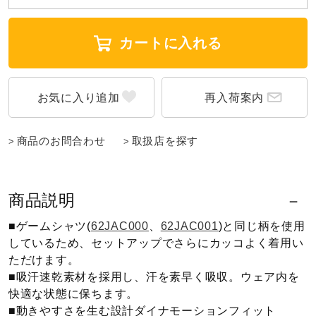
ウォーキングシューズ
カートに入れる
ライフスタイルグッズ
再入荷案内
インナー
商品のお問合わせ
取扱店を探す
寝具／ミズノスリープ
商品説明
■ゲームシャツ(
62JAC000
、
62JAC001
)と同じ柄を使用
アウトドア／レイン
しているため、セットアップでさらにカッコよく着用い
ただけます。
■吸汗速乾素材を採用し、汗を素早く吸収。ウェア内を
サポーター
快適な状態に保ちます。
■動きやすさを生む設計ダイナモーションフィット