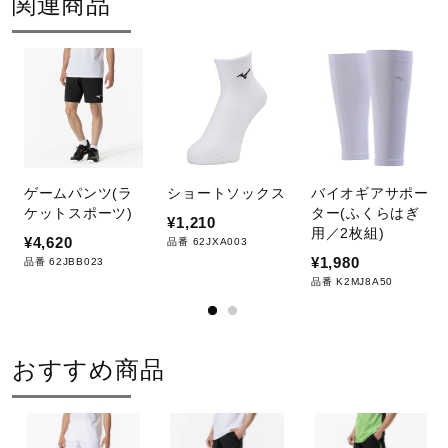
関連商品
ゲームパンツ(ラ
ショートソックス
バイオギアサポー
ケットスポーツ)
ター(ふくらはぎ
¥1,210
用／2枚組)
¥4,620
品番 62JXA003
¥1,980
品番 62JBB023
品番 K2MJ8A50
おすすめ商品