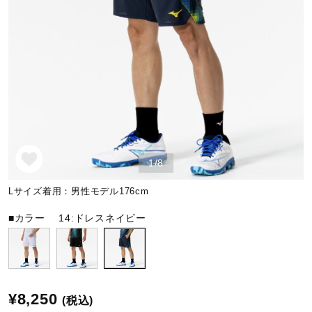
野球
ゴルフ
スイム
1/8
バレーボール
Lサイズ着用：男性モデル176cm
■カラー
14:ドレスネイビー
テニス／ソフトテニス
バドミントン
¥8,250
(税込)