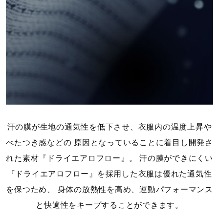
素材
09、14：本体：ポリエステル100％、ウエスト部：ポリエ
ステル85％、ポリウレタン15％
01：表地：ポリエステル100％、裏地：ポリエステル
100％、ウエスト部：ポリエステル85％、ポリウレタン
15％
原産国
汗の膜が生地の通気性を低下させ、衣服内の温度上昇や
べたつき感などの
原因となっていることに着目し開発さ
中国製
れた素材『ドライエアロフロー』。
汗の膜ができにくい
発売シーズン
『ドライエアロフロー』を採用した衣服は優れた通気性
を保つため、
身体の放熱性を高め、運動パフォーマンス
2025年春夏
と快適性をキープすることができます。