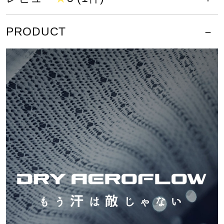
日本バドミントン協会検定合格品で
サポート
す。
PRODUCT
直営店一覧
ソフトテニスの公式大会に着用でき
るウエアです。
取扱店一覧
サイズ
XS、S、M、L、XL、2XL
カラー
01：ホワイト
09：ブラック
14：ドレスネイビー