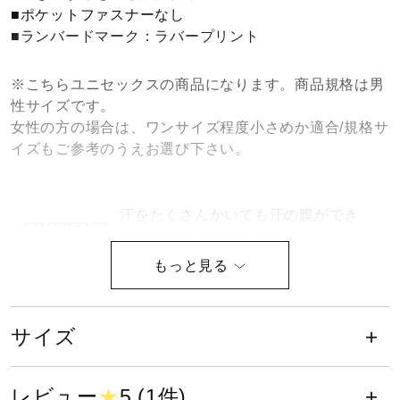
■ポケットファスナーなし
健康／エクササイズ
■ランバードマーク：ラバープリント
※こちらユニセックスの商品になります。商品規格は男
ジュニア／キッズ
性サイズです。
女性の方の場合は、ワンサイズ程度小さめか適合/規格サ
イズもご参考のうえお選び下さい。
メディカル
汗をたくさんかいても汗の膜ができ
コラボ／ライセンス
にくく、通気性を保ちます。
セール
動的機能裁断・機能素材選定など、
運動時の動きやすさを追求したウエ
ア設計。
サイズ
その他
レビュー
★
5 (1件)