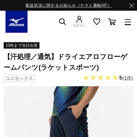
配送状況に関するお知らせ（ヤマト運輸HP）
ログイン
スニーカー
10時まで当日出荷
【汗処理／通気】ドライエアロフローゲ
ライフスタイルウエア
ームパンツ(ラケットスポーツ)
★★★★★
5
(1件)
ユニセックス
ランニング
サッカー／フットサル
トレーニング