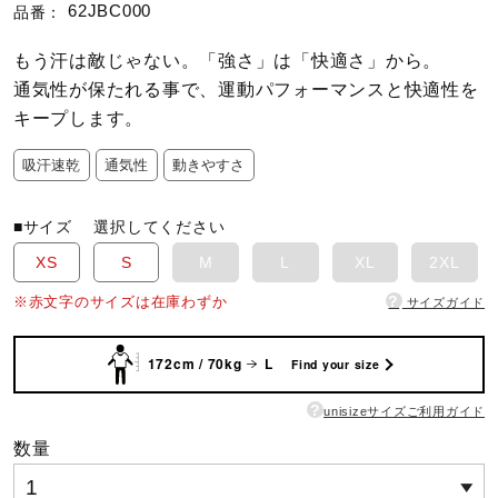
62JBC000
品番：
陸上競技
もう汗は敵じゃない。「強さ」は「快適さ」から。
通気性が保たれる事で、運動パフォーマンスと快適性を
キープします。
卓球
吸汗速乾
通気性
動きやすさ
ソフトボール
■サイズ
選択してください
XS
S
M
L
XL
2XL
柔道
?
※赤文字のサイズは在庫わずか
サイズガイド
172cm / 70kg
L
Find your size
ウィンタースポーツ
?
unisizeサイズご利用ガイド
数量
ワーキング