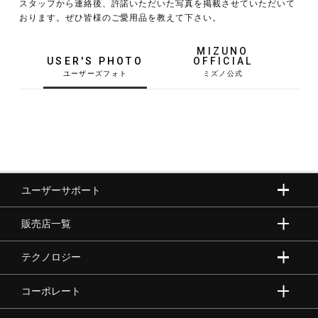
スタッフから連絡後、許諾いただいた写真を掲載させていただいて
おります。ぜひ皆様のご愛用品を教えて下さい。
野球
MIZUNO
USER'S PHOTO
OFFICIAL
ゴルフ
スイム
ユーザーサポート
バレーボール
販売店一覧
テニス／ソフトテニス
テクノロジー
コーポレート
バドミントン