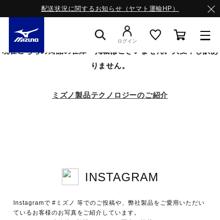
配送状況に関するお知らせ（ヤマト運輸HP）
ログイン
現在こちらの商品の在庫・掲載はございません。大変申し訳あ
りません。
スニーカー
ミズノ製品テクノロジーのご紹介
ライフスタイルウエア
ランニング
INSTAGRAM
サッカー／フットサル
Instagramで #ミズノ 等でのご投稿や、弊社製品をご愛用いただい
トレーニング
ているお客様のお写真をご紹介しています。