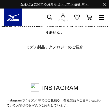
配送状況に関するお知らせ（ヤマト運輸HP）
ログイン
現在こちらの商品の在庫・掲載はございません。大変申し訳あ
りません。
スニーカー
ミズノ製品テクノロジーのご紹介
ライフスタイルウエア
ランニング
INSTAGRAM
サッカー／フットサル
Instagramで #ミズノ 等でのご投稿や、弊社製品をご愛用いただい
トレーニング
ているお客様のお写真をご紹介しています。