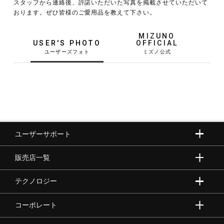
スタッフから連絡後、許諾いただいた写真を掲載させていただいて
おります。ぜひ皆様のご愛用品を教えて下さい。
野球
MIZUNO
USER'S PHOTO
OFFICIAL
ゴルフ
スイム
ユーザーサポート
バレーボール
販売店一覧
テニス／ソフトテニス
テクノロジー
コーポレート
バドミントン