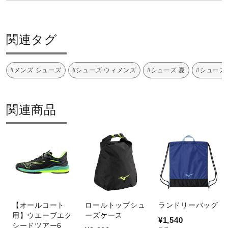
サポート
当社従来品と比較して、耐摩耗性が
約16%アップしたアウトソール素
関連タグ
直営店一覧
材。耐久性をさらに高めます。
#メンズ シューズ
#シューズ ウィメンズ
#シューズ 夏
#シューズ
ソフトな接地感を実現するために
取扱店一覧
「軟らかさ」を追い求めたミッドソ
ール素材。
関連商品
アッパー前足部に施された樹脂補強
構造。摩耗に強くアッパーの耐久性
を高めます。
足首周りから、かかとのフィッティ
ングと安定性を高める構造。
【オールコート
ロールトップシュ
ランドリーバッグ
用】ウエーブエク
ーズケース
¥1,540
テニス独自の動きやプレーヤーの足
シードツアー6