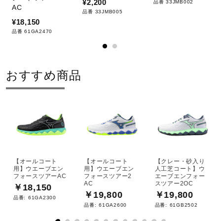
¥2,200
品番 33JMB002
AC
型を見つめなおし、テニスに必要な
品番 33JMB005
フィッティングを追求。足入れ革命
¥18,150
品番 61GA2470
2.0から踵のフィッティングを向
上、サイズ感のずれを解消しアップ
デートした設計。
おすすめ商品
オールコート仕様
サイズ
23.5～28.5cm
【オールコート
【オールコート
【クレー・砂入り
用】ウエーブエン
用】ウエーブエン
人工芝コート】ウ
フォースツアーAC
フォースツアー2
エーブエンフォー
AC
スツアー2OC
カラー
￥18,150
￥19,800
￥19,800
品番:
61GA2300
品番:
61GA2600
品番:
61GB2502
15：ブルー×ホワイト