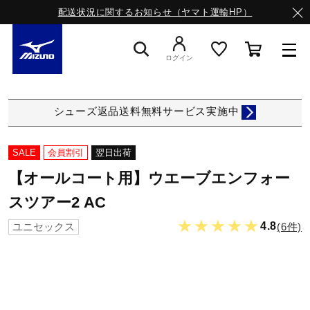
配送状況に関するお知らせ（ヤマト運輸HP）
ログイン
スニーカー
シューズ返品送料無料サービス実施中
ライフスタイルウエア
SALE
会員割引
翌日出荷
【オールコート用】ウエーブエンフォー
ランニング
スツアー2 AC
★★★★★
4.8
(6件)
ユニセックス
サッカー／フットサル
トレーニング