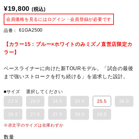
¥19,800
(税込)
陸上競技
会員価格を見るにはログイン・会員登録が必要です
61GA2500
品番：
卓球
【カラー15：ブルー×ホワイトのみミズノ直営店限定カ
ラー】
ソフトボール
ベースライナーに向けた新TOURモデル。「試合の最後
まで強いストロークを打ち続ける」を追求した設計。
柔道
■サイズ
選択してください
23.5
24.0
24.5
25.0
25.5
26.0
ウィンタースポーツ
26.5
27.0
27.5
28.0
28.5
※赤文字のサイズは在庫わずか
ワーキング
数量