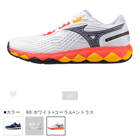
野球
ゴルフ
スイム
バレーボール
1/6
テニス／ソフトテニス
■カラー
60:ホワイト×コーラル×シトラス
バドミントン