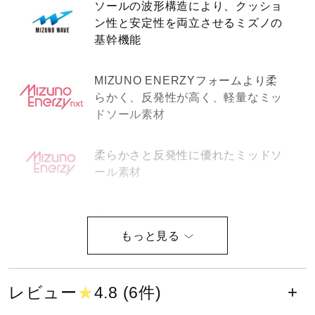
ソールの波形構造により、クッショ
健康／エクササイズ
ン性と安定性を両立させるミズノの
基幹機能
ジュニア／キッズ
MIZUNO ENERZYフォームより柔
らかく、反発性が高く、軽量なミッ
ドソール素材
メディカル
柔らかさと反発性に優れたミッドソ
コラボ／ライセンス
ール素材
柔らかさと反発性に優れたミッドソ
セール
ール素材を使用したインソール。
ap+と同等の反発性を持ちながら、
その他
約10%軽量化したミッドソール素
レビュー
★
4.8 (6件)
材。