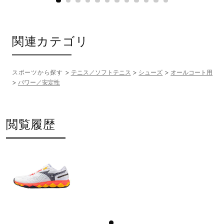
37：ホワイト×ミント×ブルー
60：ホワイト×コーラル×シトラス
関連カテゴリ
素材
甲材：合成繊維、合成樹脂、人工皮革
スポーツから探す
テニス／ソフトテニス
シューズ
オールコート用
パワー／安定性
底材：合成底
原産国
閲覧履歴
ベトナム製
質量
約380g（27.0cm片方）
インソール