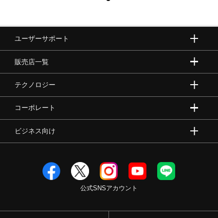
ミズノエナジーインソール（取り外し可）
ユーザーサポート
シューズ幅
販売店一覧
2E（ノーマル）相当の方向け
■シューズサイズの計測方法はこちら
テクノロジー
コーポレート
適応コート・サーフェス
ビジネス向け
オールコート
シューレース長さ
23.5cm～25.5cm：120cm
公式SNSアカウント
26.0cm～28.5cm：130cm