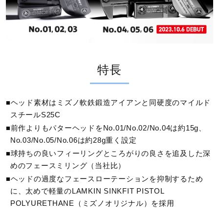
サポート
グリップ
直営店一覧
ラムキン シンク フィット ポリウレタン ピストル（ミズノ
オリジナル）M／62g
特長
取扱店一覧
仕上げ
■ヘッド素材はミズノ軟鉄鍛造アイアンと同硬度のマイルド
スチールS25C
ダブルニッケル・ミラー＆ショット仕上げ
■前作よりもパターヘッドをNo.01/No.02/No.04は約15g、
No.03/No.05/No.06は約28g重く設定
発売シーズン
■球持ちの良いフィーリングところがりの良さを追及した深
めのフェースミリング（当社比）
2023年秋冬
■ヘッドの過度なフェースローテーションを抑制するため
に、太めで軽量のLAMKIN SINKFIT PISTOL
POLYURETHANE（ミズノオリジナル）を採用