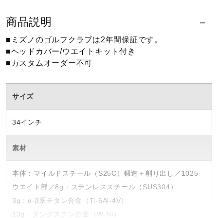
ウォーキングシューズ
商品説明
■ミズノのゴルフクラブは2年間保証です。
■ヘッドカバー/ウエイトキット付き
ライフスタイルグッズ
■カスタムオーダー不可
インナー
サイズ
34インチ
寝具／ミズノスリープ
素材
アウトドア／レイン
本体：マイルドスチール（S25C）鍛造＋削り出し／1025
ウエイト部／8g：ステンレススチール（SUS304）
サポーター
3g：α-β系チタン合金（Ti-6Al-4V）
13g：タングステン合金（W-Ni）