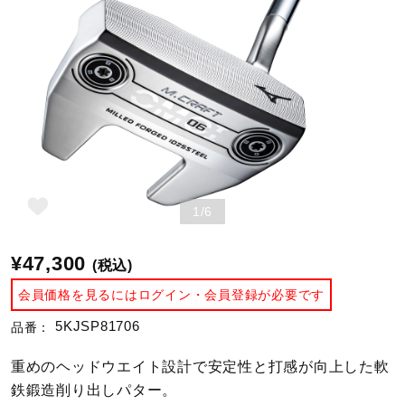
野球
ゴルフ
スイム
1/6
バレーボール
¥47,300
(税込)
会員価格を見るにはログイン・会員登録が必要です
テニス／ソフトテニス
5KJSP81706
品番：
重めのヘッドウエイト設計で安定性と打感が向上した軟
バドミントン
鉄鍛造削り出しパター。