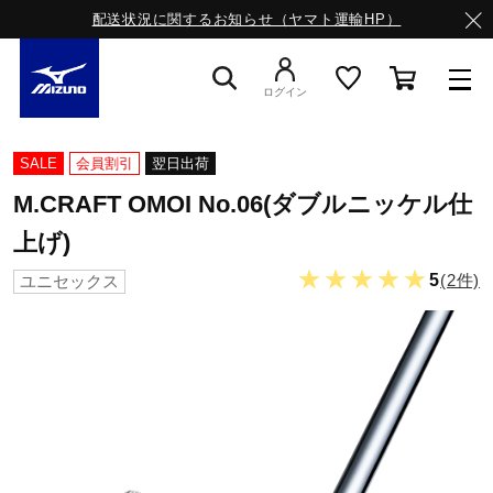
配送状況に関するお知らせ（ヤマト運輸HP）
ログイン
スニーカー
SALE
会員割引
翌日出荷
M.CRAFT OMOI No.06(ダブルニッケル仕
ライフスタイルウエア
上げ)
★★★★★
5
(2件)
ユニセックス
ランニング
サッカー／フットサル
トレーニング