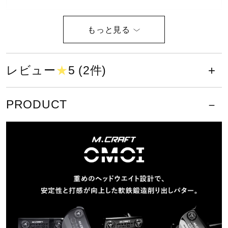
健康／エクササイズ
原産国
ジュニア／キッズ
日本製（ヘッドカバー、ウエイトキット：中国製）
レビュー
★
5 (2件)
詳細
メディカル
PRODUCT
パター1本（ヘッドカバー／専用ウエイトキット付き（3g、
13g各2個、専用レンチ））
コラボ／ライセンス
ロフト角（度）
セール
3.0
その他
ライ角（度）
70