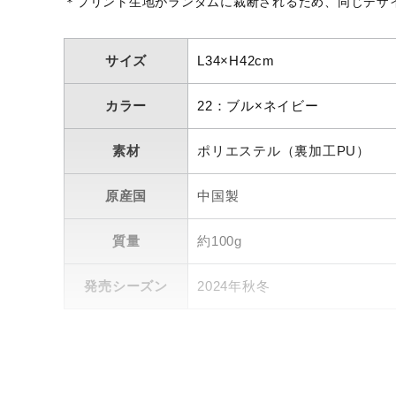
＊プリント生地がランダムに裁断されるため、同じデザ
アウトドア／レイン
サポーター
サイズ
L34×H42cm
健康／エクササイズ
ジュニア／キッズ
カラー
22：ブル×ネイビー
メディカル
素材
ポリエステル（裏加工PU）
コラボ／ライセンス
原産国
中国製
セール
その他
質量
約100g
発売シーズン
2024年秋冬