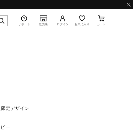
サポート
販売店
ログイン
お気に入り
カート
特集
WAVE PROPHECY 13.2
った限定デザイン
イビー