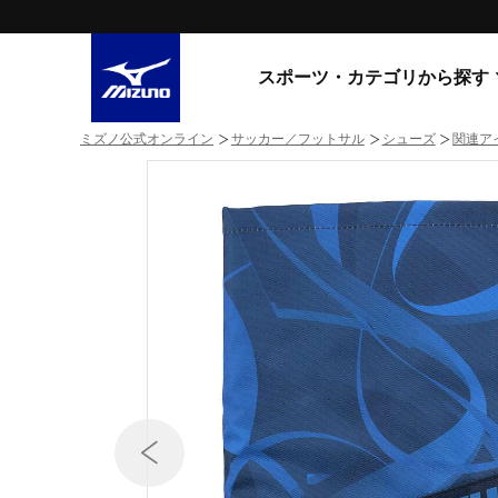
スポーツ・カテゴリから探す
ミズノ公式オンライン
サッカー／フットサル
シューズ
関連ア
スニーカー
スニーカ
ライフスタイルウエア
すべてのシリーズ
ランニング
WAVE PROPHECY
MORELIA LS
サッカー／フットサル
WAVE RIDER
トレーニング
MXR
ゴアテックス
野球
コラボレーション
その他シリーズ
ゴルフ
スイム
スニーカー商品をすべて見る
バレーボール