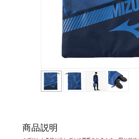
テニス／ソフトテニス
バドミントン
陸上競技
卓球
ソフトボール
柔道
ウィンタースポーツ
ワーキング
ウォーキングシューズ
ライフスタイルグッズ
インナー
商品説明
寝具／ミズノスリープ