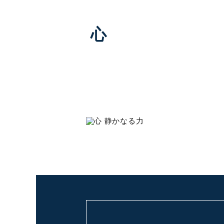
心
静かなる力
「円」と「書の払い」で研ぎ澄ま
心を表現。