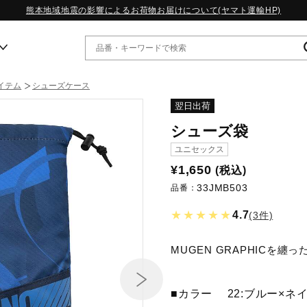
熊本地域地震の影響によるお荷物お届けについて(ヤマト運輸HP)
イテム
シューズケース
ー
翌日出荷
シューズ袋
WP13.2｜特集
ユニセックス
MORELIA LS｜特集
¥1,650
(税込)
W.PROPHECY1｜特集
33JMB503
WP MAGIC MITA｜特集
品番：
WP STRAP｜特集
★★★★★
4.7
(3件)
スペシャルカラーパック｜特集
WP STRAP 2｜特集
マーガレット・ハウエル｜特集
MUGEN GRAPHICを纏
KICKS & ECHO｜特集
■カラー
22:ブルー×ネ