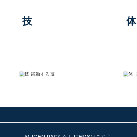
技
体
躍動する技
された
力強く軽やかな非凡の技を「リズミカル
力強
な曲線」で表現。
「有
MUGEN PACK ALL ITEMS
はこちら