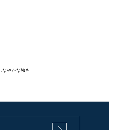
しなやかな強さ
く美しい動き、しなやかな体躯を
機的かつダイナミック」に表現。