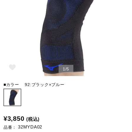
野球
ゴルフ
スイム
1/5
バレーボール
■カラー
92:ブラック×ブルー
テニス／ソフトテニス
¥3,850
(税込)
バドミントン
32MYDA02
品番：