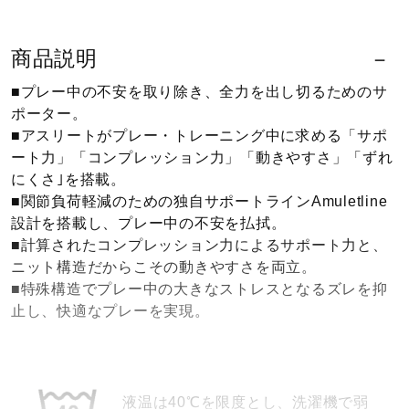
ウォーキングシューズ
商品説明
■プレー中の不安を取り除き、全力を出し切るためのサ
ライフスタイルグッズ
ポーター。
■アスリートがプレー・トレーニング中に求める「サポ
ート力」「コンプレッション力」「動きやすさ」「ずれ
インナー
にくさ｣を搭載。
■関節負荷軽減のための独自サポートラインAmuletline
設計を搭載し、プレー中の不安を払拭。
寝具／ミズノスリープ
■計算されたコンプレッション力によるサポート力と、
ニット構造だからこその動きやすさを両立。
■特殊構造でプレー中の大きなストレスとなるズレを抑
アウトドア／レイン
止し、快適なプレーを実現。
サポーター
液温は40℃を限度とし、洗濯機で弱