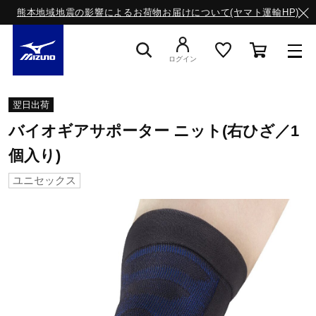
熊本地域地震の影響によるお荷物お届けについて(ヤマト運輸HP)
ログイン
スニーカー
翌日出荷
バイオギアサポーター ニット(右ひざ／1
ライフスタイルウエア
個入り)
ユニセックス
ランニング
サッカー／フットサル
トレーニング