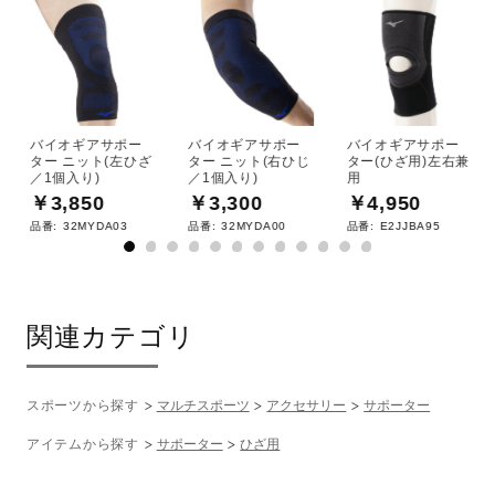
サポート
直営店一覧
ドライクリーニング禁止
バイオギアサポー
バイオギアサポー
バイオギアサポー
ター ニット(左ひざ
ター ニット(右ひじ
ター(ひざ用)左右兼
取扱店一覧
／1個入り)
／1個入り)
用
￥3,850
￥3,300
￥4,950
品番:
32MYDA03
品番:
32MYDA00
品番:
E2JJBA95
弱い操作によるウエットクリーニン
グができる
関連カテゴリ
サイズ
スポーツから探す
マルチスポーツ
アクセサリー
サポーター
M／25cm～42cm
アイテムから探す
サポーター
ひざ用
L／40cm～46cm