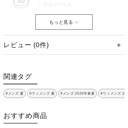
い洗濯ができる
健康／エクササイズ
ジュニア／キッズ
塩素系及び酸素系漂白剤の使用禁止
レビュー (0件)
メディカル
コラボ／ライセンス
関連タグ
タンブル乾燥禁止
セール
#メンズ 夏
#ウィメンズ 夏
#メンズ 2026年春夏
#ウィメンズ 20
その他
底面温度120℃を限度としてアイロ
おすすめ商品
ン仕上げができる