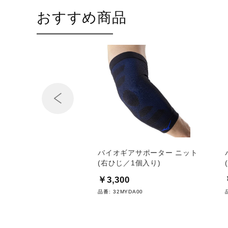
おすすめ商品
Prev
／アミノバリュー ス
バイオギアサポーター ニット
ボトルキャリージャケッ
(右ひじ／1個入り)
￥3,300
品番:
32MYDA00
C50850