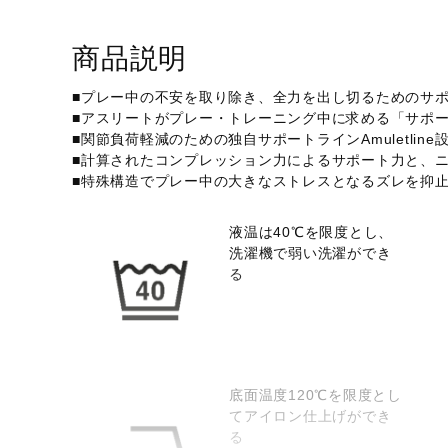
アウトドア／レイン
サポーター
商品説明
健康／エクササイズ
■プレー中の不安を取り除き、全力を出し切るためのサ
ジュニア／キッズ
■アスリートがプレー・トレーニング中に求める「サポ
■関節負荷軽減のための独自サポートラインAmuletli
メディカル
■計算されたコンプレッション力によるサポート力と、
■特殊構造でプレー中の大きなストレスとなるズレを抑
コラボ／ライセンス
セール
液温は40℃を限度とし、
洗濯機で弱い洗濯ができ
その他
る
底面温度120℃を限度とし
てアイロン仕上げができ
る