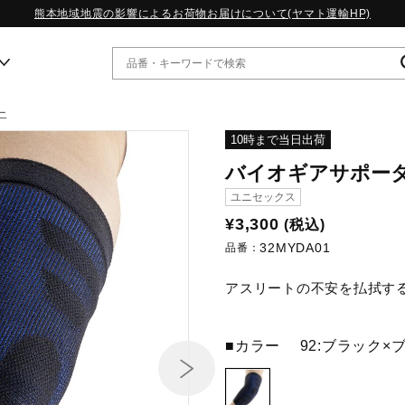
熊本地域地震の影響によるお荷物お届けについて(ヤマト運輸HP)
ー
ー
10時まで当日出荷
バイオギアサポータ
WP13.2｜特集
ユニセックス
MORELIA LS｜特集
¥3,300
(税込)
W.PROPHECY1｜特集
32MYDA01
WP MAGIC MITA｜特集
品番：
WP STRAP｜特集
アスリートの不安を払拭す
スペシャルカラーパック｜特集
WP STRAP 2｜特集
マーガレット・ハウエル｜特集
■カラー
92:ブラック×
KICKS & ECHO｜特集