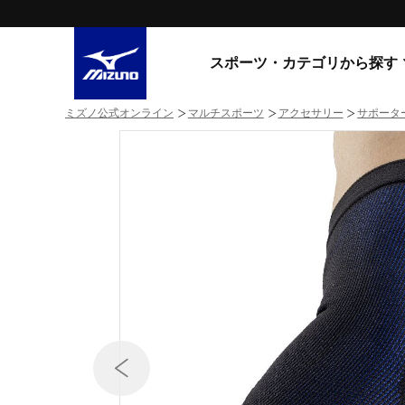
スポーツ・カテゴリから探す
ミズノ公式オンライン
マルチスポーツ
アクセサリー
サポータ
スニーカー
スニーカ
ライフスタイルウエア
すべてのシリーズ
ランニング
WAVE PROPHECY
MORELIA LS
サッカー／フットサル
WAVE RIDER
トレーニング
MXR
ゴアテックス
野球
コラボレーション
その他シリーズ
ゴルフ
スイム
スニーカー商品をすべて見る
バレーボール