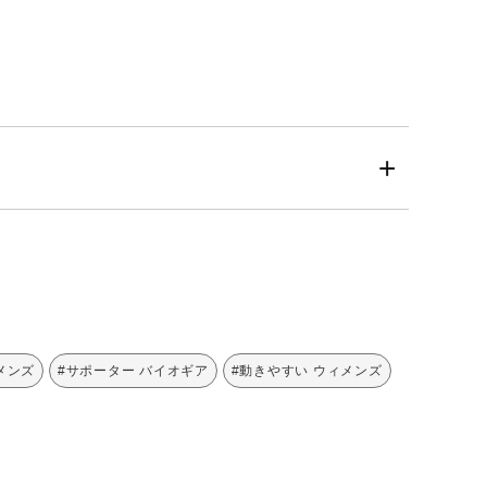
メンズ
#サポーター バイオギア
#動きやすい ウィメンズ