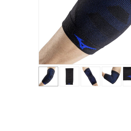
テニス／ソフトテニス
バドミントン
陸上競技
卓球
ソフトボール
柔道
ウィンタースポーツ
ワーキング
ウォーキングシューズ
ライフスタイルグッズ
インナー
寝具／ミズノスリープ