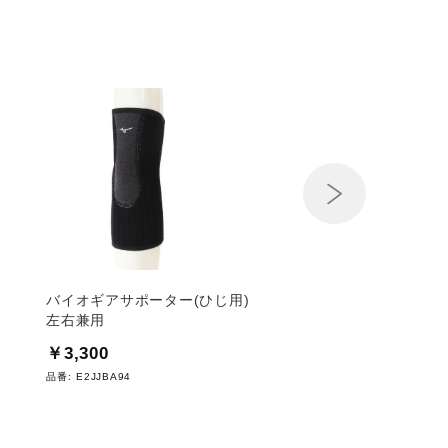
Next
／
バイオギアサポーター(ひじ用)
ドライベクターサポー
左右兼用
用（1枚入り）
￥3,300
￥2,200
品番:
E2JJBA94
品番:
C2JSB601