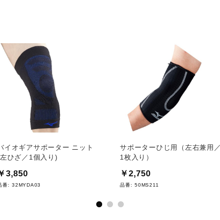
バイオギアサポーター ニット
サポーターひじ用（左右兼用
(左ひざ／1個入り)
1枚入り）
￥3,850
￥2,750
品番:
32MYDA03
品番:
50MS211