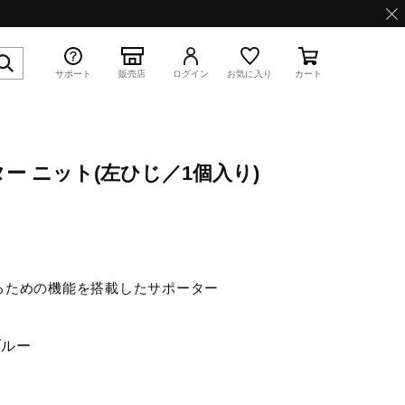
サポート
販売店
ログイン
お気に入り
カート
ー ニット(左ひじ／1個入り)
特集
るための機能を搭載したサポーター
WAVE PROPHECY 13.2
ブルー