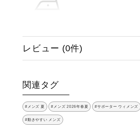
サイズ
M／23cm～27cm
レビュー (0件)
L／26cm～30cm
カラー
92：ブラック×ブルー
素材
ナイロン、ポリウレタン、その
関連タグ
原産国
中国製
#メンズ 夏
#メンズ 2026年春夏
#サポーター ウィメンズ
発売シーズン
2026年春夏
#動きやすい メンズ