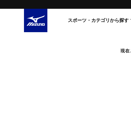
スポーツ・カテゴリから探す
スニーカー
スニーカ
現在
ライフスタイルウエア
すべてのシリーズ
ランニング
WAVE PROPHECY
MORELIA LS
サッカー／フットサル
WAVE RIDER
トレーニング
MXR
ゴアテックス
野球
コラボレーション
その他シリーズ
ゴルフ
スイム
スニーカー商品をすべて見る
バレーボール