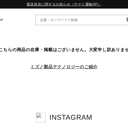
配送状況に関するお知らせ（ヤマト運輸HP）
ー
こちらの商品の在庫・掲載はございません。大変申し訳ありま
WP13.2｜特集
MORELIA LS｜特集
ミズノ製品テクノロジーのご紹介
W.PROPHECY1｜特集
WP MAGIC MITA｜特集
WP STRAP｜特集
スペシャルカラーパック｜特集
WP STRAP 2｜特集
マーガレット・ハウエル｜特集
KICKS & ECHO｜特集
INSTAGRAM