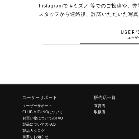
Instagramで #ミズノ 等でのご投
テニス／ソフトテニス
スタッフから連絡後、許諾いただいた写真
バドミントン
陸上競技
USER'
卓球
ソフトボール
柔道
ウィンタースポーツ
ワーキング
ウォーキングシューズ
ユーザーサポート
販売店一覧
ユーザーサポート
直営店
ライフスタイルグッズ
CLUB MIZUNOについて
取扱店
お買い物についてのFAQ
インナー
製品についてのFAQ
寝具／ミズノスリープ
製品カタログ
重要なお知らせ