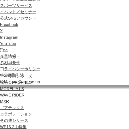
スポーツサービス
イベント／セミナー
公式SNSアカウント
Facebook
X
Instagram
YouTube
Line
企業情報
スニーカー
ご利用条件
シリーズ
プライバシーポリシー
特定商取引法
すべてのシリーズ
© Mizuno Corporation
WAVE PROPHECY
MORELIA LS
WAVE RIDER
MXR
ゴアテックス
コラボレーション
その他シリーズ
WP13.2｜特集