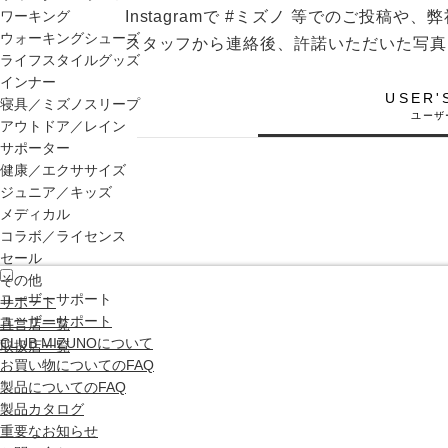
ワーキング
Instagramで #ミズノ 等でのご投
ウォーキングシューズ
スタッフから連絡後、許諾いただいた写真
ライフスタイルグッズ
インナー
USER'
寝具／ミズノスリープ
アウトドア／レイン
サポーター
健康／エクササイズ
ジュニア／キッズ
メディカル
コラボ／ライセンス
セール
その他
ユーザーサポート
サポート
ユーザーサポート
直営店一覧
CLUB MIZUNOについて
取扱店一覧
お買い物についてのFAQ
製品についてのFAQ
製品カタログ
重要なお知らせ