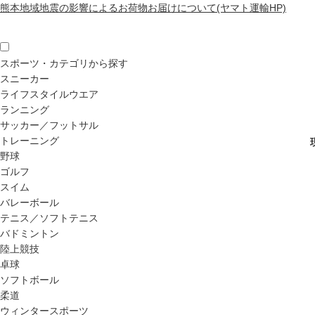
熊本地域地震の影響によるお荷物お届けについて(ヤマト運輸HP)
スポーツ・カテゴリから探す
スニーカー
ライフスタイルウエア
ランニング
サッカー／フットサル
トレーニング
野球
ゴルフ
スイム
バレーボール
テニス／ソフトテニス
バドミントン
陸上競技
卓球
ソフトボール
柔道
ウィンタースポーツ