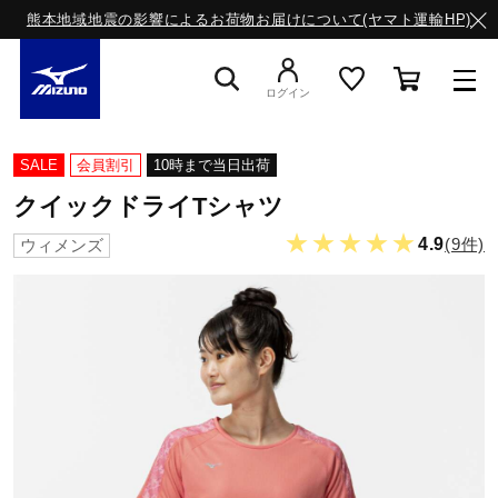
熊本地域地震の影響によるお荷物お届けについて(ヤマト運輸HP)
ログイン
スニーカー
SALE
会員割引
10時まで当日出荷
クイックドライTシャツ
ライフスタイルウエア
★★★★★
4.9
(9件)
ウィメンズ
ランニング
サッカー／フットサル
トレーニング