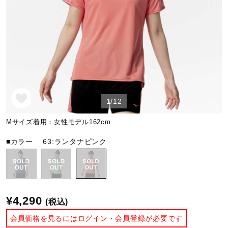
野球
ゴルフ
1/12
スイム
Mサイズ着用：女性モデル162cm
バレーボール
■カラー
63:ランタナピンク
テニス／ソフトテニス
¥4,290
(税込)
バドミントン
会員価格を見るにはログイン・会員登録が必要です