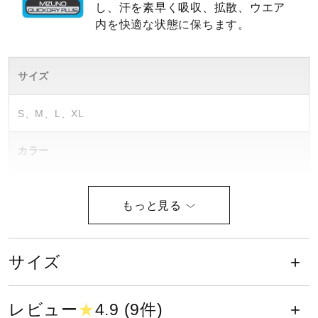
し、汗を素早く吸収、拡散、ウエア
健康／エクササイズ
内を快適な状態に保ちます。
ジュニア／キッズ
サイズ
S、M、L、XL
メディカル
カラー
コラボ／ライセンス
17：インディゴ
30：ネオミント
セール
63：ランタナピンク
サイズ
素材
その他
ポリエステル100％
レビュー
★
4.9 (9件)