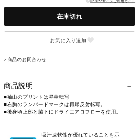
?
unisizeサイズご利用ガイド
ウォーキングシューズ
在庫切れ
ライフスタイルグッズ
インナー
商品のお問合わせ
寝具／ミズノスリープ
商品説明
■袖山のプリントは昇華転写
アウトドア／レイン
■右胸のランバードマークは再帰反射転写。
■後身頃上部と脇下にドライエアロフローを使用。
サポーター
吸汗速乾性が優れていることを示