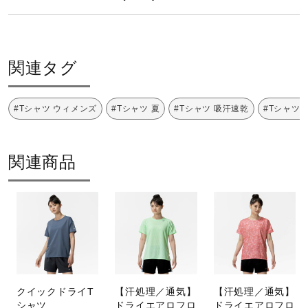
サポート
原産国
直営店一覧
タイ製
関連タグ
サステナビリティ
取扱店一覧
#Tシャツ ウィメンズ
#Tシャツ 夏
#Tシャツ 吸汗速乾
#Tシャツ 
工程：Water Preservation dyeという技法を採用すること
によって、通常の染色方法よりも30％以上の水の節約に配
関連商品
慮した素材を使用しています。
発売シーズン
2025年春夏
クイックドライT
【汗処理／通気】
【汗処理／通気】
シャツ
ドライエアロフロ
ドライエアロフロ