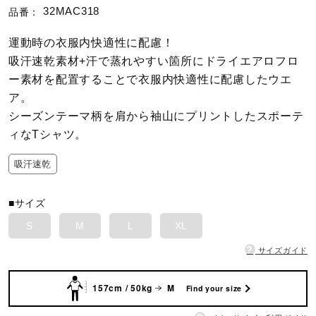
32MAC318
品番：
陸上競技
運動時の衣服内快適性に配慮！
吸汗速乾素材+汗で蒸れやすい箇所にドライエアロフロ
ー素材を配置することで衣服内快適性に配慮したウエ
卓球
ア。
シーズンテーマ柄を肩から袖山にプリントしたスポーテ
ィなTシャツ。
ソフトボール
吸汗速乾
柔道
■サイズ
S
M
L
XL
ウィンタースポーツ
?
サイズガイド
157cm / 50kg
M
Find your size
ワーキング