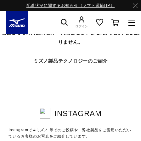
配送状況に関するお知らせ（ヤマト運輸HP）
ログイン
現在こちらの商品の在庫・掲載はございません。大変申し訳あ
りません。
スニーカー
ミズノ製品テクノロジーのご紹介
ライフスタイルウエア
ランニング
INSTAGRAM
サッカー／フットサル
Instagramで #ミズノ 等でのご投稿や、弊社製品をご愛用いただい
トレーニング
ているお客様のお写真をご紹介しています。