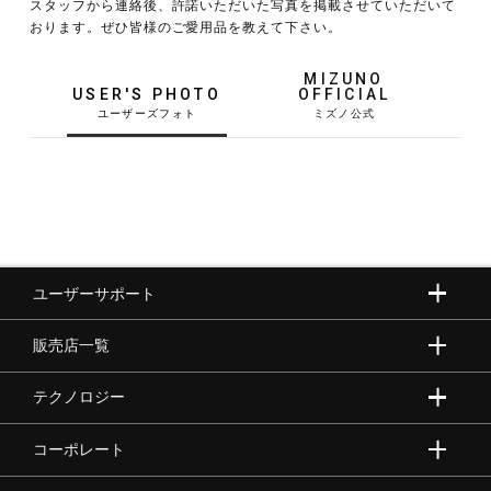
スタッフから連絡後、許諾いただいた写真を掲載させていただいて
おります。ぜひ皆様のご愛用品を教えて下さい。
野球
MIZUNO
USER'S PHOTO
OFFICIAL
ゴルフ
スイム
ユーザーサポート
バレーボール
販売店一覧
テニス／ソフトテニス
テクノロジー
コーポレート
バドミントン