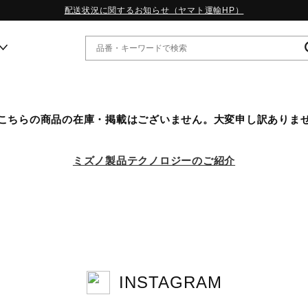
配送状況に関するお知らせ（ヤマト運輸HP）
ー
こちらの商品の在庫・掲載はございません。大変申し訳ありま
WP13.2｜特集
MORELIA LS｜特集
ミズノ製品テクノロジーのご紹介
W.PROPHECY1｜特集
WP MAGIC MITA｜特集
WP STRAP｜特集
スペシャルカラーパック｜特集
WP STRAP 2｜特集
マーガレット・ハウエル｜特集
KICKS & ECHO｜特集
INSTAGRAM