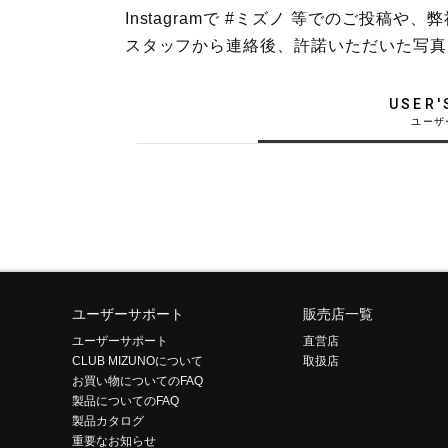
Instagramで #ミズノ 等でのご投
テニス／ソフトテニス
スタッフから連絡後、許諾いただいた写真
バドミントン
陸上競技
USER'
卓球
ソフトボール
柔道
ウィンタースポーツ
ワーキング
ウォーキングシューズ
ユーザーサポート
販売店一覧
ユーザーサポート
直営店
ライフスタイルグッズ
CLUB MIZUNOについて
取扱店
お買い物についてのFAQ
インナー
製品についてのFAQ
寝具／ミズノスリープ
製品カタログ
重要なお知らせ