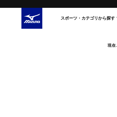
スポーツ・カテゴリから探す
スニーカー
スニーカ
現在
ライフスタイルウエア
すべてのシリーズ
ランニング
WAVE PROPHECY
MORELIA LS
サッカー／フットサル
WAVE RIDER
トレーニング
MXR
ゴアテックス
野球
コラボレーション
その他シリーズ
ゴルフ
スイム
スニーカー商品をすべて見る
バレーボール