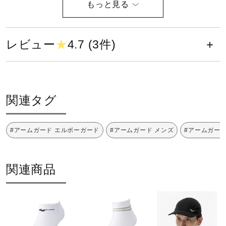
健康／エクササイズ
ポリエステル88％、ポリウレタン12％
レビュー
★
4.7 (3件)
ジュニア／キッズ
原産国
中国製、ミャンマー製
メディカル
関連タグ
発売シーズン
コラボ／ライセンス
2026年春夏
#アームガード エルボーガード
#アームガード メンズ
#アームガード
セール
関連商品
その他