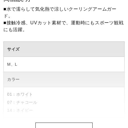
■水で濡らして気化熱で涼しいクーリングアームガー
ウォーキングシューズ
ド。
■接触冷感、UVカット素材で、運動時にもスポーツ観戦
にも活躍。
ライフスタイルグッズ
サイズ
インナー
M、L
寝具／ミズノスリープ
カラー
アウトドア／レイン
01：ホワイト
07：チャコール
14：ネイビー
サポーター
素材