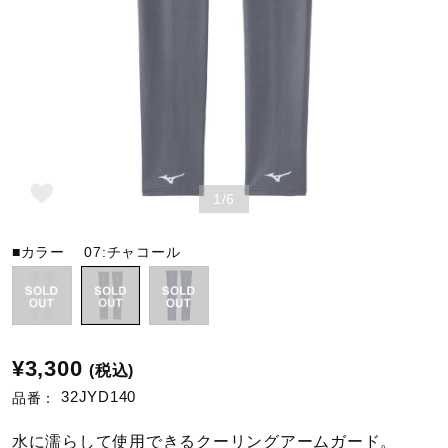
野球
ゴルフ
1/6
スイム
■カラー
07:チャコール
バレーボール
テニス／ソフトテニス
¥3,300
(税込)
32JYD140
品番：
バドミントン
水に濡らして使用できるクーリングアームガード。