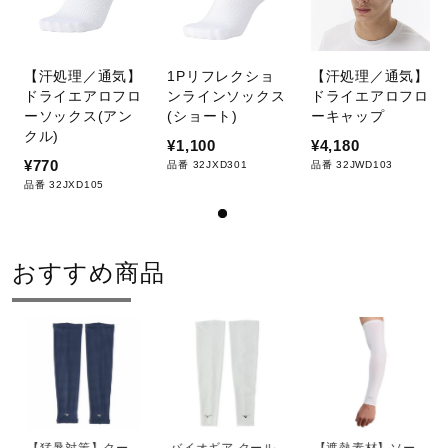
サポート
【汗処理／通気】
1Pリフレクショ
【汗処理／通気】
直営店一覧
ドライエアロフロ
ンラインソックス
ドライエアロフロ
ーソックス(アン
(ショート)
ーキャップ
クル)
¥1,100
¥4,180
取扱店一覧
¥770
品番 32JXD301
品番 32JWD103
品番 32JXD105
おすすめ商品
【猛暑対策】クー
バイオギア クール
【遮熱素材】ソー