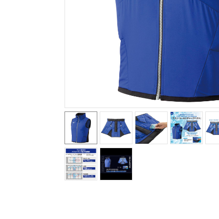
テニス／ソフトテニス
バドミントン
陸上競技
卓球
ソフトボール
柔道
ウィンタースポーツ
ワーキング
ウォーキングシューズ
ライフスタイルグッズ
インナー
寝具／ミズノスリープ