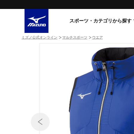
スポーツ・カテゴリから探す
ミズノ公式オンライン
マルチスポーツ
ウエア
スニーカー
スニーカ
ライフスタイルウエア
すべてのシリーズ
ランニング
WAVE PROPHECY
MORELIA LS
サッカー／フットサル
WAVE RIDER
トレーニング
MXR
ゴアテックス
野球
コラボレーション
その他シリーズ
ゴルフ
スイム
スニーカー商品をすべて見る
バレーボール