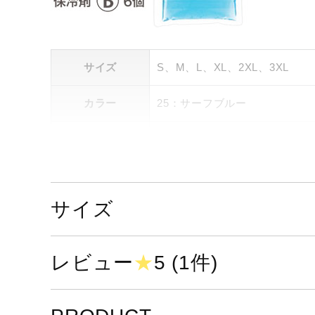
サイズ
S、M、L、XL、2XL、3XL
カラー
25：サーフブルー
素材
ベスト
本体：ポリエステル100％
ニット部：ナイロン83％、ポリ
バインダー：ナイロン90％、ポ
サイズ
保冷剤
レビュー
★
5 (1件)
水、不凍液、防腐剤
原産国
日本製