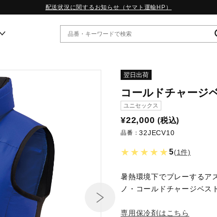
配送状況に関するお知らせ（ヤマト運輸HP）
ー
翌日出荷
コールドチャージ
WP13.2｜特集
ユニセックス
MORELIA LS｜特集
¥22,000
(税込)
W.PROPHECY1｜特集
32JECV10
WP MAGIC MITA｜特集
品番：
WP STRAP｜特集
★★★★★
5
(1件)
スペシャルカラーパック｜特集
WP STRAP 2｜特集
マーガレット・ハウエル｜特集
暑熱環境下でプレーするア
KICKS & ECHO｜特集
ノ・コールドチャージベス
専用保冷剤はこちら