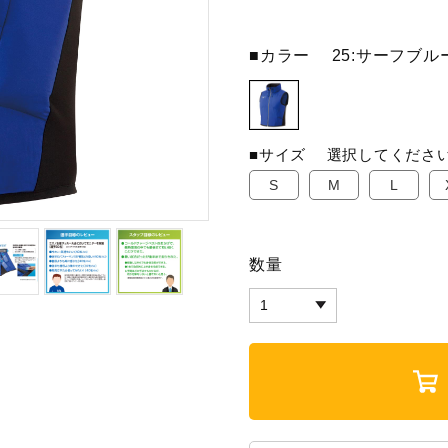
■カラー
25:サーフブル
■サイズ
選択してくださ
S
M
L
数量