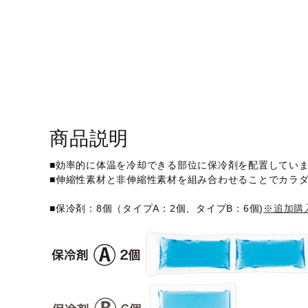
アウトドア／レイン
サポーター
健康／エクササイズ
ジュニア／キッズ
メディカル
コラボ／ライセンス
商品説明
セール
■効率的に体温を冷却できる部位に保冷剤を配置してい
■伸縮性素材と非伸縮性素材を組み合わせることでカラ
その他
■保冷剤：8個（タイプA：2個、タイプB：6個)
※追加購