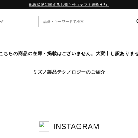
配送状況に関するお知らせ（ヤマト運輸HP）
ー
こちらの商品の在庫・掲載はございません。大変申し訳ありま
WP13.2｜特集
MORELIA LS｜特集
ミズノ製品テクノロジーのご紹介
W.PROPHECY1｜特集
WP MAGIC MITA｜特集
WP STRAP｜特集
スペシャルカラーパック｜特集
WP STRAP 2｜特集
マーガレット・ハウエル｜特集
KICKS & ECHO｜特集
INSTAGRAM