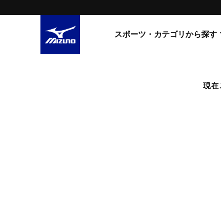
スポーツ・カテゴリから探す
スニーカー
スニーカ
現在
ライフスタイルウエア
すべてのシリーズ
ランニング
WAVE PROPHECY
MORELIA LS
サッカー／フットサル
WAVE RIDER
トレーニング
MXR
ゴアテックス
野球
コラボレーション
その他シリーズ
ゴルフ
スイム
スニーカー商品をすべて見る
バレーボール