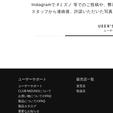
Instagramで #ミズノ 等でのご投
テニス／ソフトテニス
スタッフから連絡後、許諾いただいた写真
バドミントン
陸上競技
USER'
卓球
ソフトボール
柔道
ウィンタースポーツ
ワーキング
ウォーキングシューズ
ユーザーサポート
販売店一覧
ユーザーサポート
直営店
ライフスタイルグッズ
CLUB MIZUNOについて
取扱店
お買い物についてのFAQ
インナー
製品についてのFAQ
寝具／ミズノスリープ
製品カタログ
重要なお知らせ