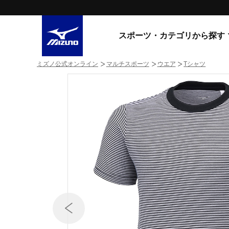
スポーツ・カテゴリから探す
ミズノ公式オンライン
マルチスポーツ
ウエア
Tシャツ
スニーカー
スニーカ
ライフスタイルウエア
すべてのシリーズ
ランニング
WAVE PROPHECY
MORELIA LS
サッカー／フットサル
WAVE RIDER
トレーニング
MXR
ゴアテックス
野球
コラボレーション
その他シリーズ
ゴルフ
スイム
スニーカー商品をすべて見る
バレーボール