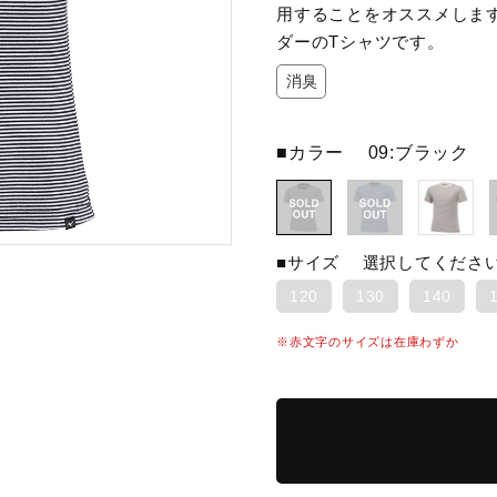
用することをオススメしま
ダーのTシャツです。
消臭
■カラー
09:ブラック
■サイズ
選択してくださ
120
130
140
※赤文字のサイズは在庫わずか