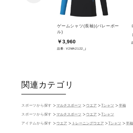
O／スイミングマスター専
ゲームシャツ(長袖)(バレーボー
コンケース
ル)
0
￥3,960
S770
品番:
V2MA2122_j
関連カテゴリ
スポーツから探す
マルチスポーツ
ウエア
Tシャツ
半袖
スポーツから探す
マルチスポーツ
ウエア
Tシャツ
アイテムから探す
ウエア
トレーニングウエア
Tシャツ
半袖