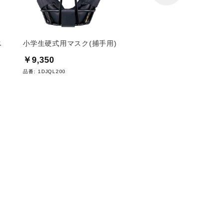
ス
小学生硬式用マスク(捕手用)
【吸湿発熱】ブレスサ
ウンドコート(2013世
￥9,350
ル）
品番:
1DJQL200
￥10,340
品番:
52WJ389