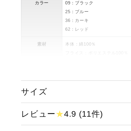
カラー
09：ブラック
25：ブルー
36：カーキ
62：レッド
素材
本体：綿100％
フライス：ポリエステル100％
原産国
日本製
発売シーズン
2023年春夏
サイズ
レビュー
★
4.9 (11件)