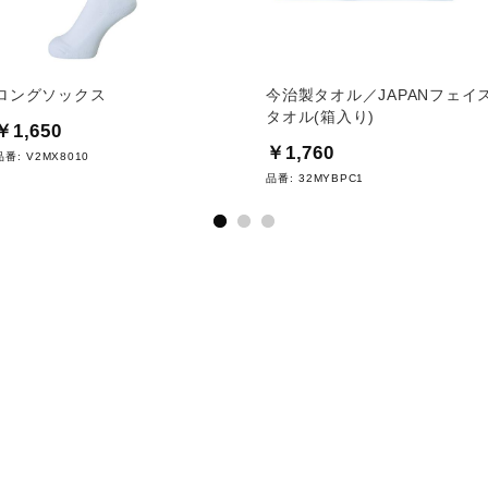
ロングソックス
今治製タオル／JAPANフェイ
タオル(箱入り)
￥1,650
￥1,760
品番:
V2MX8010
品番:
32MYBPC1