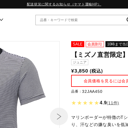
配送状況に関するお知らせ（ヤマト運輸HP）
ー
SALE
会員割引
10時まで当
【ミズノ直営限定】
WP13.2｜特集
ジュニア
MORELIA LS｜特集
¥3,850
(税込)
W.PROPHECY1｜特集
WP MAGIC MITA｜特集
会員価格を見るには会
WP STRAP｜特集
スペシャルカラーパック｜特集
32JAA450
品番：
WP STRAP 2｜特集
★★★★★
4.9
(11件)
マーガレット・ハウエル｜特集
KICKS & ECHO｜特集
マリンボーダーが特徴のT
り、汗などの嫌な臭いを低