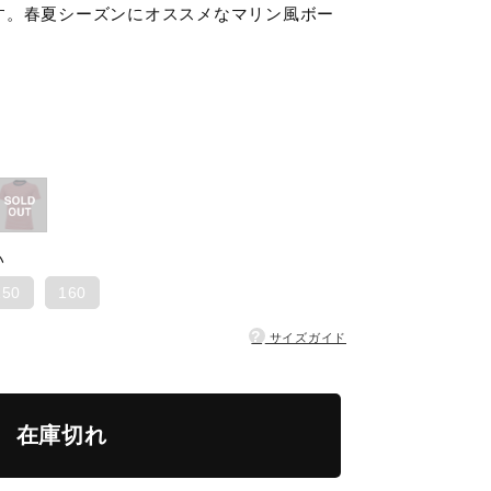
す。春夏シーズンにオススメなマリン風ボー
い
150
160
?
サイズガイド
在庫切れ