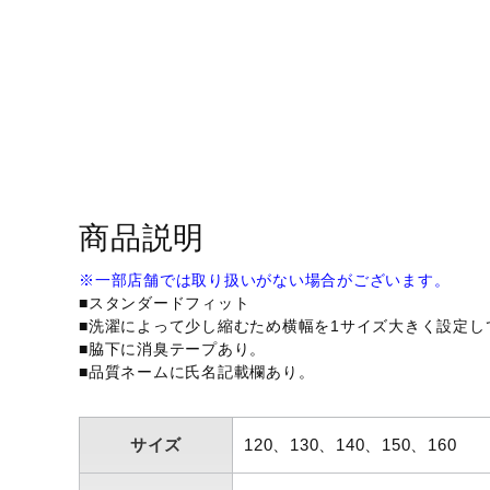
アウトドア／レイン
サポーター
健康／エクササイズ
ジュニア／キッズ
メディカル
コラボ／ライセンス
商品説明
セール
※一部店舗では取り扱いがない場合がございます。
その他
■スタンダードフィット
■洗濯によって少し縮むため横幅を1サイズ大きく設定し
■脇下に消臭テープあり。
■品質ネームに氏名記載欄あり。
サイズ
120、130、140、150、160