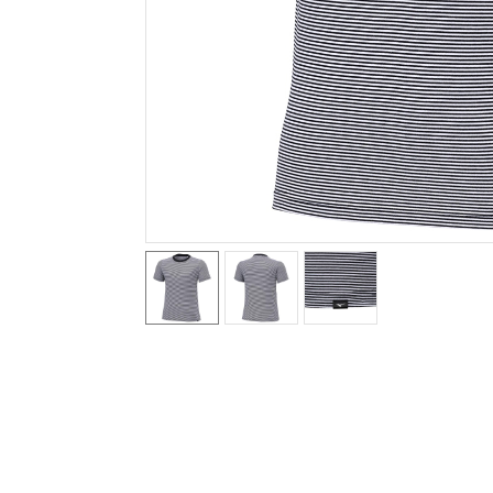
テニス／ソフトテニス
バドミントン
陸上競技
卓球
ソフトボール
柔道
ウィンタースポーツ
ワーキング
ウォーキングシューズ
ライフスタイルグッズ
インナー
寝具／ミズノスリープ