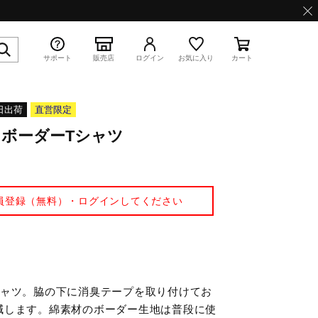
サポート
販売店
ログイン
お気に入り
カート
日出荷
直営限定
ボーダーTシャツ
特集
員登録（無料）・ログインしてください
WAVE PROPHECY 13.2
シャツ。脇の下に消臭テープを取り付けてお
減します。綿素材のボーダー生地は普段に使