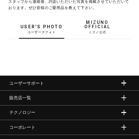
スタッフから連絡後、許諾いただいた写真を掲載させていただいて
おります。ぜひ皆様のご愛用品を教えて下さい。
野球
MIZUNO
USER'S PHOTO
OFFICIAL
ゴルフ
スイム
ユーザーサポート
バレーボール
販売店一覧
テニス／ソフトテニス
テクノロジー
コーポレート
バドミントン