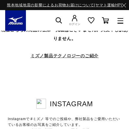
熊本地域地震の影響によるお荷物お届けについて(ヤマト運輸HP)
ログイン
現在こちらの商品の在庫・掲載はございません。大変申し訳あ
りません。
スニーカー
ミズノ製品テクノロジーのご紹介
ライフスタイルウエア
ランニング
INSTAGRAM
サッカー／フットサル
Instagramで #ミズノ 等でのご投稿や、弊社製品をご愛用いただい
トレーニング
ているお客様のお写真をご紹介しています。