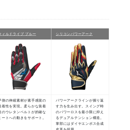
ウィルドライブ ブルー
シリコンパワーアーク
甲側の伸縮素材が素手感覚の
パワーアークラインが握り返
装着性を実現。柔らかな装着
す力を生み出す。スイング時
性のウレタンベルトが的確な
のパワーロスを最小限に抑え
ミートへの動きをサポート。
るデュアルテンション構造。
掌部にはダイヤエンボス合成
皮革を採用。