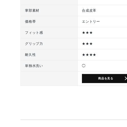
掌部素材
合成皮革
価格帯
エントリー
フィット感
★★★
グリップ力
★★★
耐久性
★★★★
単独水洗い
◯
商品を見る