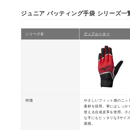
りの長さです。
ジュニア バッティング手袋 シリーズ一
カラー
01：ホワイト×ブルー×シルバ
09：ブラック×レッド×シルバ
シリーズ名
ディアルーキー
14：ネイビー×レッド×シルバ
素材
平側素材：合成皮革
甲側素材：合成皮革、合成繊維
原産国
インドネシア製、ベトナム製
用途
バッティング用
特徴
やさしいフィット感のニッ
発売シーズン
2022年秋冬
素材を採用。掌にはしっか
使える合成皮革を使用。小
な手にもピッタリな3サイ
展開。