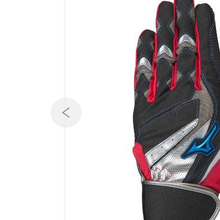
テニス／ソフトテニス
バドミントン
陸上競技
卓球
ソフトボール
柔道
ウィンタースポーツ
ワーキング
ウォーキングシューズ
ライフスタイルグッズ
インナー
寝具／ミズノスリープ