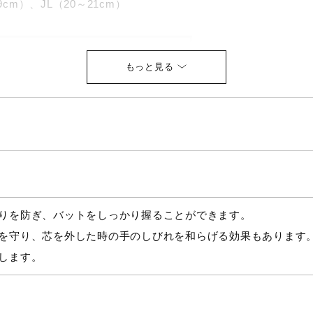
9cm）、JL（20～21cm）
りを防ぎ、バットをしっかり握ることができます。
を守り、芯を外した時の手のしびれを和らげる効果もあります
します。
が目安となります。
ほぼ同位置にある生命線の始点と、小指の付け根と手首を結んだ