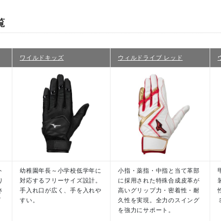
覧
ー（掌部：ホワイト）
ー（掌部：ブラック）
ワイルドキッズ
ウィルドライブ レッド
ー（掌部：ホワイト）
ト
幼稚園年長～小学校低学年に
小指・薬指・中指と当て革部
り
対応するフリーサイズ設計。
に採用された特殊合成皮革が
さ
手入れ口が広く、手を入れや
高いグリップ力・密着性・耐
ズ
すい。
久性を実現。全力のスイング
を強力にサポート。