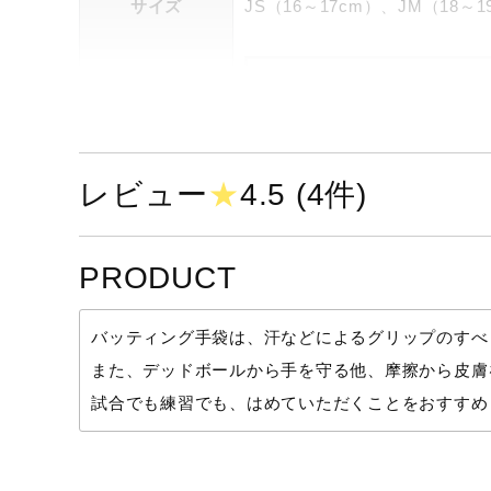
サイズ
JS（16～17cm）、JM（18～1
レビュー
★
4.5 (4件)
PRODUCT
バッティング手袋は、汗などによるグリップのすべ
また、デッドボールから手を守る他、摩擦から皮膚
試合でも練習でも、はめていただくことをおすすめ
手袋のサイズは、手囲いの長さ
手囲いとは、親指の第一関節と