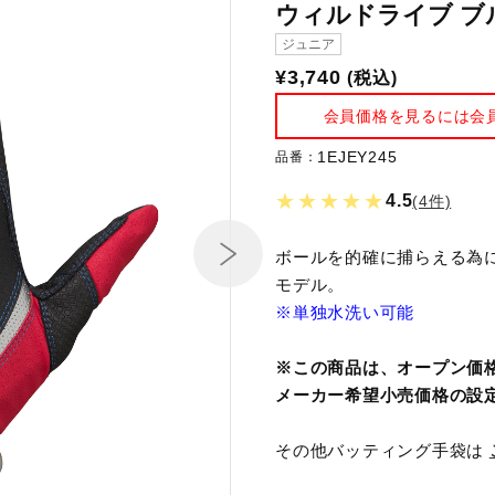
ウィルドライブ ブ
ジュニア
¥3,740
(税込)
会員価格を見るには会
1EJEY245
品番：
★★★★★
4.5
(4件)
ボールを的確に捕らえる為に
モデル。
※単独水洗い可能
※この商品は、オープン価
メーカー希望小売価格の設
その他バッティング手袋は