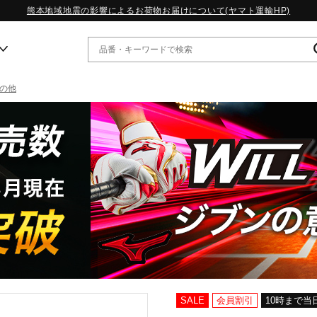
熊本地域地震の影響によるお荷物お届けについて(ヤマト運輸HP)
の他
ー
WP13.2｜特集
MORELIA LS｜特集
W.PROPHECY1｜特集
WP MAGIC MITA｜特集
WP STRAP｜特集
スペシャルカラーパック｜特集
WP STRAP 2｜特集
マーガレット・ハウエル｜特集
KICKS & ECHO｜特集
SALE
会員割引
10時まで当