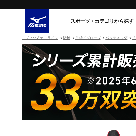
スポーツ・カテゴリから探す
ミズノ公式オンライン
野球
手袋／グローブ
バッティング
そ
スニーカー
スニーカ
ライフスタイルウエア
すべてのシリーズ
ランニング
WAVE PROPHECY
MORELIA LS
サッカー／フットサル
WAVE RIDER
トレーニング
MXR
ゴアテックス
野球
コラボレーション
その他シリーズ
ゴルフ
スイム
スニーカー商品をすべて見る
バレーボール