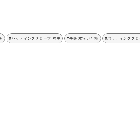
袋
#バッティンググローブ 両手
#手袋 水洗い可能
#バッティンググロ