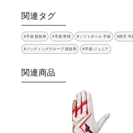
関連タグ
#手袋 競技用
#手袋 野球
#ソフトボール 手袋
#両手 手
#バッティンググローブ 競技用
#手袋 ジュニア
関連商品