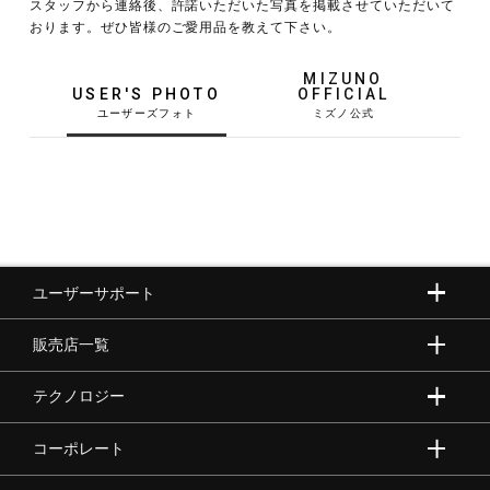
スタッフから連絡後、許諾いただいた写真を掲載させていただいて
おります。ぜひ皆様のご愛用品を教えて下さい。
野球
MIZUNO
USER'S PHOTO
OFFICIAL
ゴルフ
スイム
ユーザーサポート
バレーボール
販売店一覧
テニス／ソフトテニス
テクノロジー
コーポレート
バドミントン