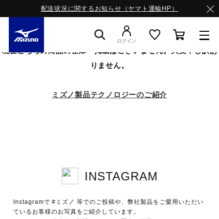
配送状況に関するお知らせ（ヤマト運輸HP）
ログイン
現在こちらの商品の在庫・掲載はございません。大変申し訳あ
りません。
スニーカー
ミズノ製品テクノロジーのご紹介
ライフスタイルウエア
ランニング
INSTAGRAM
サッカー／フットサル
Instagramで #ミズノ 等でのご投稿や、弊社製品をご愛用いただい
トレーニング
ているお客様のお写真をご紹介しています。