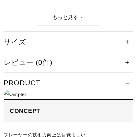
原産国
日本製
サイズ
ポジション
レビュー (0件)
投手用
付属品
PRODUCT
ミズノプログラブ袋付、1個箱入り
CONCEPT
発売シーズン
2026年春夏
プレーヤーの技術力向上は目覚ましい。