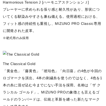
Harmonious Tension J [ハーモニアステンションＪ]
プレーヤーに求められる張り感と耐久性があり、形状につ
いてくる馴染みやすさも兼ね備える。使用過程における、
フィット感の持続性も重視し、MIZUNO PRO Classic専用
に開発された皮革。
※硬式用のみ採用
The Classical Gold
「黄金色」「藤黄色」「琥珀色」「向日葵」の4色が今回の
ロゴマークを演出。4本の刺繍糸を使うのではなく、4色を1
本の糸に混ぜ込む今までにない手法を採用。名称は「ザ ク
ラシカル ゴールド」。MIZUNO PROの象徴とも言えるゴ
ールドのランバードは、伝統と革新を纏った新たなマーク