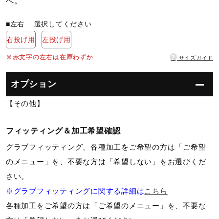
へ。
ウォーキングシューズ
■左右
選択してください
右投げ用
左投げ用
ライフスタイルグッズ
?
※赤文字の左右は在庫わずか
サイズガイド
オプション
インナー
【その他】
寝具／ミズノスリープ
フィッティング＆加工希望確認
グラブフィッティング、各種加工をご希望の方は「ご希望
アウトドア／レイン
のメニュー」を、不要な方は「希望しない」をお選びくだ
さい。
※グラブフィッティングに関する詳細は
こちら
サポーター
各種加工をご希望の方は「ご希望のメニュー」を、不要な