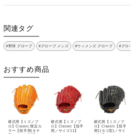
関連タグ
#野球 グローブ
#グローブ メンズ
#ウィメンズ グローブ
#グロー
おすすめ商品
硬式用【ミズノプ
硬式用【ミズノプ
硬式用【ミズノプ
ロ】Classic 限定カ
ロ】Classic【投手
ロ】Classic【投手
ラー【投手用(タテ
用／サイズ11】
用1(ヨコ型)／サイ