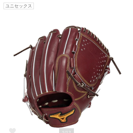
ユニセックス
野球
ゴルフ
スイム
バレーボール
テニス／ソフトテニス
バドミントン
1/12