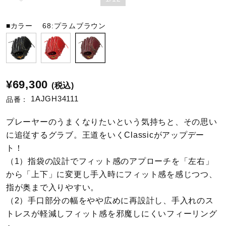
陸上競技
■カラー
68:プラムブラウン
卓球
¥69,300
(税込)
ソフトボール
1AJGH34111
品番：
プレーヤーのうまくなりたいという気持ちと、その思い
柔道
に追従するグラブ。王道をいくClassicがアップデー
ト！
（1）指袋の設計でフィット感のアプローチを「左右」
ウィンタースポーツ
から「上下」に変更し手入時にフィット感を感じつつ、
指が奥まで入りやすい。
（2）手口部分の幅をやや広めに再設計し、手入れのス
ワーキング
トレスが軽減しフィット感を邪魔しにくいフィーリング