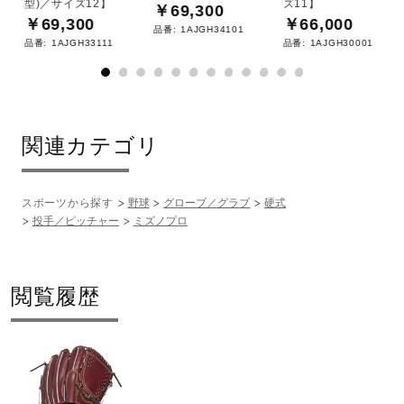
型)／サイズ12】
ズ11】
￥69,300
￥69,300
￥66,000
品番:
1AJGH34101
品番:
1AJGH33111
品番:
1AJGH30001
関連カテゴリ
スポーツから探す
野球
グローブ／グラブ
硬式
投手／ピッチャー
ミズノプロ
閲覧履歴