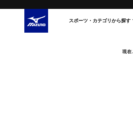
スポーツ・カテゴリから探す
スニーカー
スニーカ
現在
ライフスタイルウエア
すべてのシリーズ
ランニング
WAVE PROPHECY
MORELIA LS
サッカー／フットサル
WAVE RIDER
トレーニング
MXR
ゴアテックス
野球
コラボレーション
その他シリーズ
ゴルフ
スイム
スニーカー商品をすべて見る
バレーボール