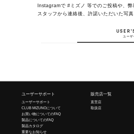
Instagramで #ミズノ 等でのご投
テニス／ソフトテニス
スタッフから連絡後、許諾いただいた写真
バドミントン
陸上競技
USER'
卓球
ソフトボール
柔道
ウィンタースポーツ
ワーキング
ウォーキングシューズ
ユーザーサポート
販売店一覧
ユーザーサポート
直営店
ライフスタイルグッズ
CLUB MIZUNOについて
取扱店
お買い物についてのFAQ
インナー
製品についてのFAQ
寝具／ミズノスリープ
製品カタログ
重要なお知らせ