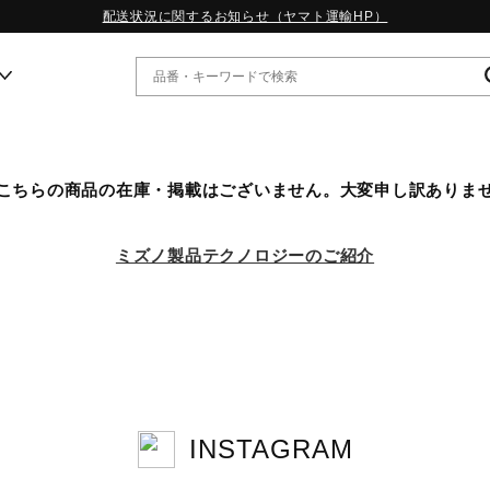
配送状況に関するお知らせ（ヤマト運輸HP）
ー
こちらの商品の在庫・掲載はございません。大変申し訳ありま
WP13.2｜特集
MORELIA LS｜特集
ミズノ製品テクノロジーのご紹介
W.PROPHECY1｜特集
WP MAGIC MITA｜特集
WP STRAP｜特集
スペシャルカラーパック｜特集
WP STRAP 2｜特集
マーガレット・ハウエル｜特集
KICKS & ECHO｜特集
INSTAGRAM