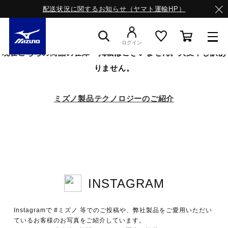
配送状況に関するお知らせ（ヤマト運輸HP）
ログイン
現在こちらの商品の在庫・掲載はございません。大変申し訳あ
りません。
スニーカー
ミズノ製品テクノロジーのご紹介
ライフスタイルウエア
ランニング
INSTAGRAM
サッカー／フットサル
Instagramで #ミズノ 等でのご投稿や、弊社製品をご愛用いただい
トレーニング
ているお客様のお写真をご紹介しています。