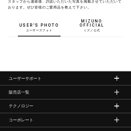
スタッフから連絡後、許諾いただいた写真を掲載させていただいて
おります。ぜひ皆様のご愛用品を教えて下さい。
野球
MIZUNO
USER'S PHOTO
OFFICIAL
ゴルフ
スイム
ユーザーサポート
バレーボール
販売店一覧
テニス／ソフトテニス
テクノロジー
コーポレート
バドミントン