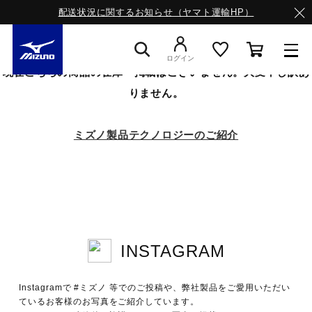
配送状況に関するお知らせ（ヤマト運輸HP）
ログイン
現在こちらの商品の在庫・掲載はございません。大変申し訳あ
りません。
スニーカー
ミズノ製品テクノロジーのご紹介
ライフスタイルウエア
ランニング
INSTAGRAM
サッカー／フットサル
Instagramで #ミズノ 等でのご投稿や、弊社製品をご愛用いただい
トレーニング
ているお客様のお写真をご紹介しています。