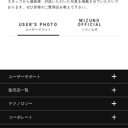
スタッフから連絡後、許諾いただいた写真を掲載させていただいて
おります。ぜひ皆様のご愛用品を教えて下さい。
野球
MIZUNO
USER'S PHOTO
OFFICIAL
ゴルフ
スイム
ユーザーサポート
バレーボール
販売店一覧
テニス／ソフトテニス
テクノロジー
コーポレート
バドミントン