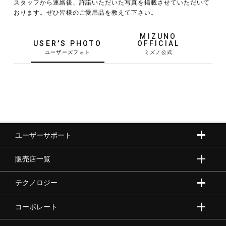
スタッフから連絡後、許諾いただいた写真を掲載させていただいて
おります。ぜひ皆様のご愛用品を教えて下さい。
野球
MIZUNO
USER'S PHOTO
OFFICIAL
ゴルフ
スイム
ユーザーサポート
バレーボール
販売店一覧
テニス／ソフトテニス
テクノロジー
コーポレート
バドミントン