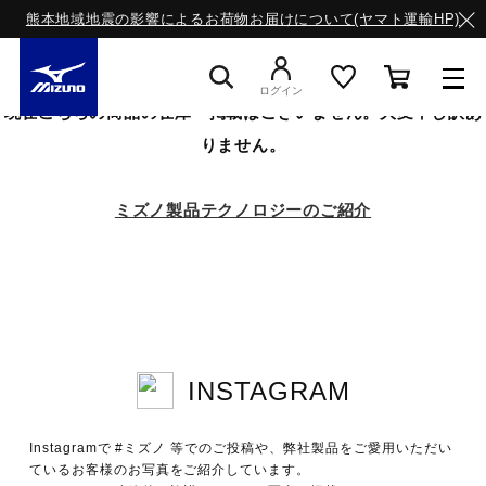
熊本地域地震の影響によるお荷物お届けについて(ヤマト運輸HP)
ログイン
現在こちらの商品の在庫・掲載はございません。大変申し訳あ
りません。
スニーカー
ミズノ製品テクノロジーのご紹介
ライフスタイルウエア
ランニング
INSTAGRAM
サッカー／フットサル
Instagramで #ミズノ 等でのご投稿や、弊社製品をご愛用いただい
トレーニング
ているお客様のお写真をご紹介しています。