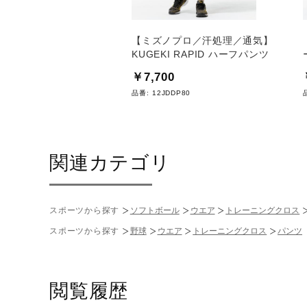
パンツ
【ミズノプロ／汗処理／通気】
KUGEKI RAPID ハーフパンツ
0
￥7,700
7H22
品番:
12JDDP80
関連カテゴリ
スポーツから探す
ソフトボール
ウエア
トレーニングクロス
スポーツから探す
野球
ウエア
トレーニングクロス
パンツ
閲覧履歴