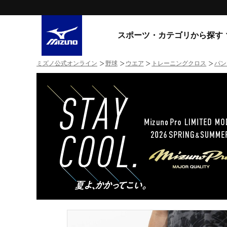
スポーツ・カテゴリから探す
ミズノ公式オンライン
野球
ウエア
トレーニングクロス
パン
スニーカー
スニーカ
ライフスタイルウエア
すべてのシリーズ
ランニング
WAVE PROPHECY
MORELIA LS
サッカー／フットサル
WAVE RIDER
トレーニング
MXR
ゴアテックス
野球
コラボレーション
その他シリーズ
ゴルフ
スイム
スニーカー商品をすべて見る
バレーボール