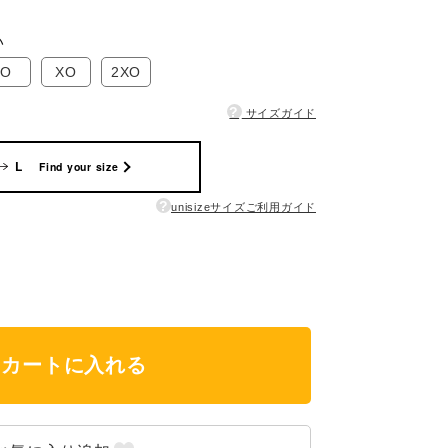
い
O
XO
2XO
?
サイズガイド
L
Find your size
?
unisizeサイズご利用ガイド
カートに入れる