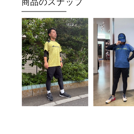
商品のスナップ
サイズ
S、M、L、O、XO、2XO
カラー
09：ブラック
23：ダズリングブルー
素材
ポリエステル70％、ポリエステ
原産国
タイ製
サステナビリテ
工程：Water Preserv
ィ
発売シーズン
2026年春夏