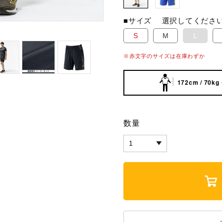
■サイズ
選択してくださ
S
M
L
※赤文字のサイズは在庫わずか
172cm / 70kg
数量