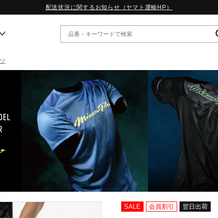
配送状況に関するお知らせ（ヤマト運輸HP）
ツ
ー
WP13.2｜特集
MORELIA LS｜特集
W.PROPHECY1｜特集
WP MAGIC MITA｜特集
WP STRAP｜特集
スペシャルカラーパック｜特集
WP STRAP 2｜特集
マーガレット・ハウエル｜特集
KICKS & ECHO｜特集
SALE
会員割引
翌日出荷