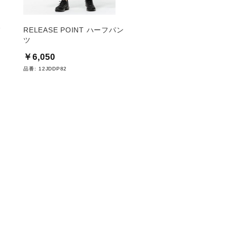
フ
RELEASE POINT ハーフパン
【ミズノプロ／遮熱素
ツ
ラーカットTシャツ
￥6,050
￥6,050
品番:
12JDDP82
品番:
12JADT51