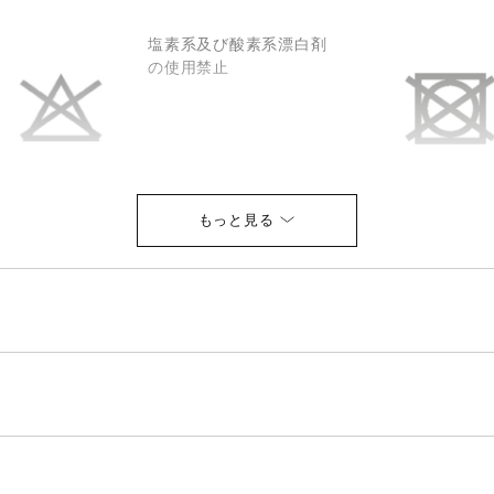
塩素系及び酸素系漂白剤
の使用禁止
底面温度120℃を限度とし
てアイロン仕上げができ
る