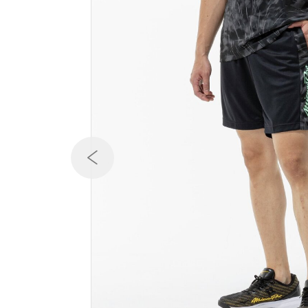
テニス／ソフトテニス
バドミントン
陸上競技
卓球
ソフトボール
柔道
ウィンタースポーツ
ワーキング
ウォーキングシューズ
ライフスタイルグッズ
インナー
寝具／ミズノスリープ