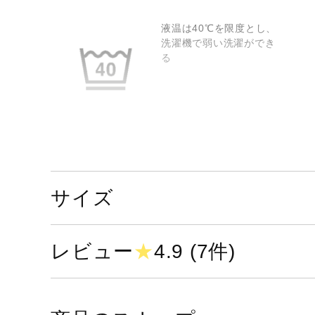
液温は40℃を限度とし、
洗濯機で弱い洗濯ができ
る
日陰のつり干しがよい
サイズ
レビュー
★
4.9 (7件)
弱い操作によるウエット
クリーニングができる