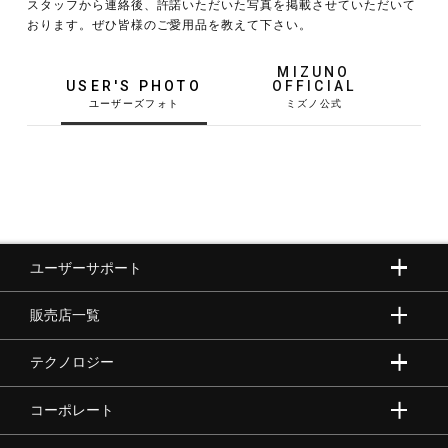
スタッフから連絡後、許諾いただいた写真を掲載させていただいて
おります。ぜひ皆様のご愛用品を教えて下さい。
野球
MIZUNO
USER'S PHOTO
OFFICIAL
ゴルフ
スイム
ユーザーサポート
バレーボール
販売店一覧
テニス／ソフトテニス
テクノロジー
コーポレート
バドミントン