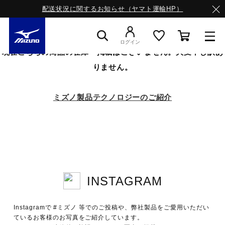
配送状況に関するお知らせ（ヤマト運輸HP）
ログイン
現在こちらの商品の在庫・掲載はございません。大変申し訳あ
りません。
スニーカー
ミズノ製品テクノロジーのご紹介
ライフスタイルウエア
ランニング
INSTAGRAM
サッカー／フットサル
Instagramで #ミズノ 等でのご投稿や、弊社製品をご愛用いただい
トレーニング
ているお客様のお写真をご紹介しています。