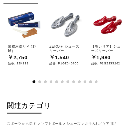
業務用塗りP（野
ZERO＋ シューズ
【モレリア】シュ
球）
キーパー
ーズキーパー
￥2,750
￥1,540
￥1,980
品番:
2ZK831
品番:
P1GZ040400
品番:
P1GZ255262
関連カテゴリ
スポーツから探す
ソフトボール
シューズ
お手入れ／ケア用品