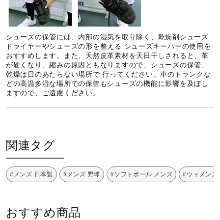
シューズの保管には、内部の湿気を取り除く、乾燥剤シューズ
ドライヤーやシューズの形を整える シューズキーパーの使用を
おすすめします。また、天然皮革素材を天日干しされると、革
が硬くなり、縮みの原因ともなりますので、シューズの保管、
乾燥は日のあたらない場所で 行ってください。車のトランクな
どの高温多湿な場所での保管もシューズの機能に影響を及ぼし
ますので、ご遠慮ください。
関連タグ
#メンズ 日本製
#メンズ 野球
#ソフトボール メンズ
#ウィメンズ
おすすめ商品