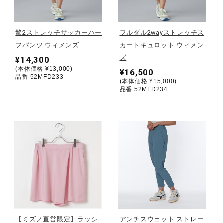
野球
驚2ストレッチサッカーハー
フルダル2wayストレッチス
フパンツ ウィメンズ
カートキュロット ウィメン
ズ
¥14,300
ゴルフ
(本体価格 ¥13,000)
¥16,500
品番 52MFD233
(本体価格 ¥15,000)
品番 52MFD234
スイム
バレーボール
テニス／ソフトテニス
バドミントン
【ミズノ直営限定】ラッシ
アンチスウェット ストレー