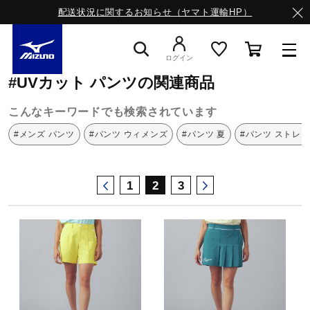
配送状況に関するお知らせ（ヤマト運輸HP）
ミズノ公式オンライン
UVカット
パンツ
ログイン
#UVカット パンツの関連商品
スニーカー
こんなキーワードでも検索されています
#メンズ パンツ
#パンツ ウィメンズ
#パンツ 夏
#パンツ ストレ
ライフスタイルウエア
1
2
3
ランニング
サッカー／フットサル
トレーニング