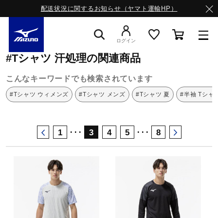
配送状況に関するお知らせ（ヤマト運輸HP）
ミズノ公式オンライン
Tシャツ
汗処理
ログイン
#Tシャツ 汗処理の関連商品
スニーカー
こんなキーワードでも検索されています
#Tシャツ ウィメンズ
#Tシャツ メンズ
#Tシャツ 夏
#半袖 Tシャ
ライフスタイルウエア
･･･
･･･
1
3
4
5
8
ランニング
サッカー／フットサル
トレーニング