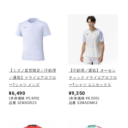
健康／エクササイズ
ジュニア／キッズ
メディカル
コラボ／ライセンス
【ミズノ直営限定／汗処理
【汗処理／通気】オーセン
／通気】ドライエアロフロ
ティック ドライエアロフロ
ーTシャツ メンズ
ーTシャツ ユニセックス
セール
¥6,490
¥9,350
(本体価格 ¥5,900)
(本体価格 ¥8,500)
品番 32MAD523
品番 32MADMA3
その他