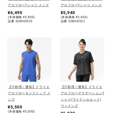
アロフローTシャツ メンズ
アロフローTシャツ メンズ
陸上競技
¥6,490
¥5,940
(本体価格 ¥5,900)
(本体価格 ¥5,400)
品番 32MAD020
品番 32MAD021
卓球
ソフトボール
柔道
ウィンタースポーツ
【汗処理／通気】ドライエ
【汗処理／通気】ドライエ
アロフロータンクトップ メ
アロフローグラデーションT
ンズ
シャツ(ワイドシルエット)
ワーキング
ウィメンズ
¥5,500
(本体価格 ¥5,000)