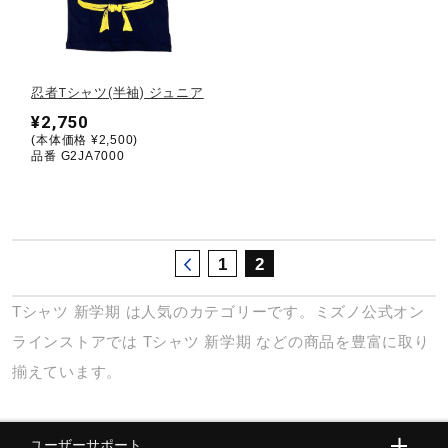
健康／エクササイズ
忍者Tシャツ(半袖) ジュニア
ジュニア／キッズ
¥2,750
(本体価格 ¥2,500)
品番 G2JA7000
メディカル
コラボ／ライセンス
1
2
Tシャツ
新学期
は人気のカテゴリーです。ミズノ公式オン
セール
ラインストアでは
Tシャツ
新学期
などの商品を豊富に取り
揃えています。
その他
ユーザーサポート