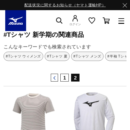
配送状況に関するお知らせ（ヤマト運輸HP）
ミズノ公式オンライン
Tシャツ
新学期
ログイン
#Tシャツ 新学期の関連商品
スニーカー
こんなキーワードでも検索されています
#Tシャツ ウィメンズ
#Tシャツ 夏
#Tシャツ メンズ
#半袖 Tシャ
ライフスタイルウエア
1
2
ランニング
サッカー／フットサル
トレーニング