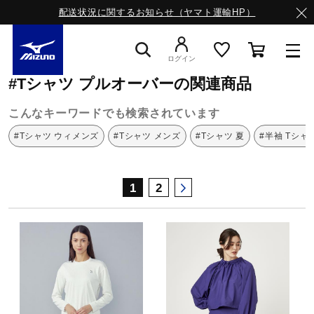
配送状況に関するお知らせ（ヤマト運輸HP）
ミズノ公式オンライン
Tシャツ
プルオーバー
ログイン
#Tシャツ プルオーバーの関連商品
スニーカー
こんなキーワードでも検索されています
#Tシャツ ウィメンズ
#Tシャツ メンズ
#Tシャツ 夏
#半袖 Tシャ
ライフスタイルウエア
1
2
ランニング
サッカー／フットサル
トレーニング