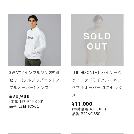
健康／エクササイズ
ジュニア／キッズ
メディカル
コラボ／ライセンス
3WAYツインブルゾン2枚組
【IL BISONTE】ハイゲージ
セット(フルジップニット／
クイックドライクルーネッ
プルオーバー) メンズ
クプルオーバー ユニセック
セール
ス
¥20,900
(本体価格 ¥19,000)
¥11,000
品番 E2MHC501
(本体価格 ¥10,000)
品番 B2JACS50
その他