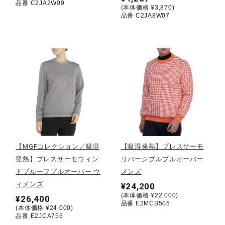
品番 C2JA2W09
(本体価格 ¥3,870)
品番 C2JA8W07
ウォーキングシューズ
ライフスタイルグッズ
インナー
寝具／ミズノスリープ
【MGFコレクション／吸湿
【吸湿発熱】ブレスサーモ
発熱】ブレスサーモウィン
リバーシブルプルオーバー
アウトドア／レイン
ドプルーフプルオーバー ウ
メンズ
ィメンズ
¥24,200
(本体価格 ¥22,000)
¥26,400
サポーター
品番 E2MCB505
(本体価格 ¥24,000)
品番 E2JCA756