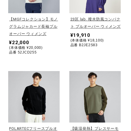
野球
【MGFコレクション】モノ
23区 lab. 撥水防風コンパク
グラムジャカード長袖プル
ト プルオーバー ウィメンズ
オーバー ウィメンズ
¥19,910
ゴルフ
(本体価格 ¥18,100)
¥22,000
品番 B2JE2S83
(本体価格 ¥20,000)
品番 52JCD255
スイム
バレーボール
テニス／ソフトテニス
バドミントン
POLARTECフリースプルオ
【吸湿発熱】ブレスサーモ