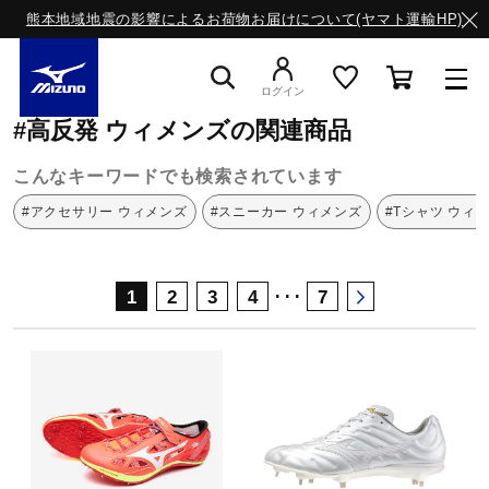
熊本地域地震の影響によるお荷物お届けについて(ヤマト運輸HP)
ミズノ公式オンライン
高反発
ウィメンズ
ログイン
#高反発 ウィメンズの関連商品
スニーカー
こんなキーワードでも検索されています
#アクセサリー ウィメンズ
#スニーカー ウィメンズ
#Tシャツ ウィ
ライフスタイルウエア
･･･
1
2
3
4
7
ランニング
サッカー／フットサル
トレーニング