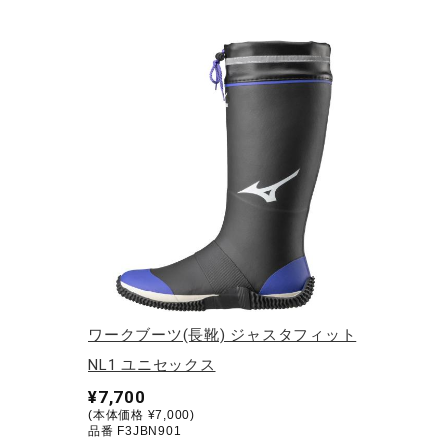
アウトドア／レイン
サポーター
健康／エクササイズ
ジュニア／キッズ
メディカル
コラボ／ライセンス
セール
その他
ワークブーツ(長靴) ジャスタフィット
NL1 ユニセックス
¥7,700
(本体価格 ¥7,000)
品番 F3JBN901