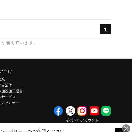
1
取り揃えています。
ス向け
企業
／自治体
ツ施設施工運営
ツサービス
ト／セミナー
公式SNSアカウント
シーポリシー
をご参照ください。