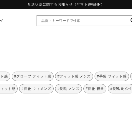
配送状況に関するお知らせ（ヤマト運輸HP）
ー
WP13.2｜特集
MORELIA LS｜特集
W.PROPHECY1｜特集
ット感
#グローブ フィット感
#フィット感 メンズ
#手袋 フィット感
WP MAGIC MITA｜特集
WP STRAP｜特集
フィット感
#長靴 ウィメンズ
#長靴 メンズ
#長靴 軽量
#長靴 耐久
スペシャルカラーパック｜特集
WP STRAP 2｜特集
マーガレット・ハウエル｜特集
KICKS & ECHO｜特集