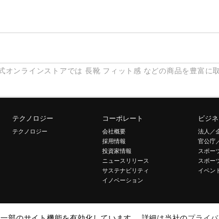
式オンラインストアでは
長靴
フィット感
などの商品を豊富に
テクノロジー
コーポレート
ビジネ
テクノロジー
会社概要
法人／
採用情報
官公庁
投資家情報
スポー
ニュースリリース
スポー
サステナビリティ
イベン
イノベーション
して一部のサイト機能を有効化しています。 詳細は当社の
プライバ