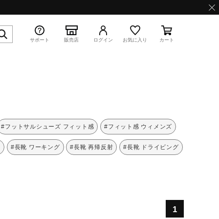
サポート
販売店
ログイン
お気に入り
カート
特集
#フットサルシューズ フィット感
#フィット感 ウィメンズ
性
#長靴 ワーキング
#長靴 再帰反射
#長靴 ドライビング
WAVE PROPHECY 13.2
1