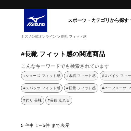
スポーツ・カテゴリから探す
ミズノ公式オンライン
長靴
フィット感
スニーカー
スニーカ
#長靴 フィット感の関連商品
ライフスタイルウエア
すべてのシリーズ
ランニング
こんなキーワードでも検索されています
WAVE PROPHECY
MORELIA LS
サッカー／フットサル
#シューズ フィット感
#水着 フィット感
#スパイク フィ
WAVE RIDER
トレーニング
MXR
#スパッツ フィット感
#軽量 フィット感
#ハーフスーツ 
ゴアテックス
野球
コラボレーション
#釣り 長靴
#長靴 走れる
その他シリーズ
ゴルフ
スイム
スニーカー商品をすべて見る
5 件中 1～5件 まで表示
バレーボール