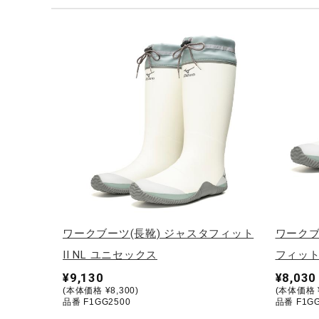
テニス／ソフトテニス
バドミントン
陸上競技
卓球
ソフトボール
柔道
ウィンタースポーツ
ワーキング
ウォーキングシューズ
ワークブーツ(長靴) ジャスタフィット
ワークブ
ライフスタイルグッズ
II NL ユニセックス
フィット
インナー
¥9,130
¥8,030
(本体価格 ¥8,300)
(本体価格 ¥
寝具／ミズノスリープ
品番 F1GG2500
品番 F1GG