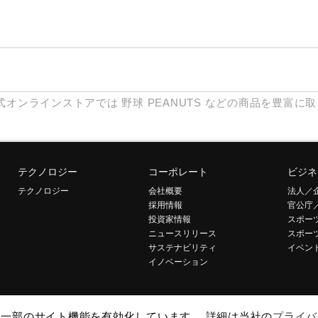
式オンラインストアでは
野球
PEANUTS
などの商品を豊富に取
テクノロジー
コーポレート
ビジネ
テクノロジー
会社概要
法人／
採用情報
官公庁
投資家情報
スポー
ニュースリリース
スポー
サステナビリティ
イベン
イノベーション
して一部のサイト機能を有効化しています。 詳細は当社の
プライバ