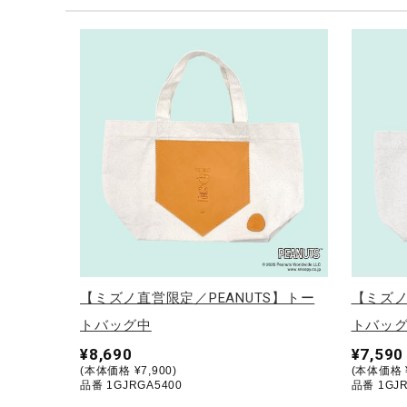
テニス／ソフトテニス
バドミントン
陸上競技
卓球
ソフトボール
柔道
ウィンタースポーツ
ワーキング
ウォーキングシューズ
【ミズノ直営限定／PEANUTS】トー
【ミズノ
ライフスタイルグッズ
トバッグ中
トバッ
インナー
¥8,690
¥7,590
(本体価格 ¥7,900)
(本体価格 ¥
寝具／ミズノスリープ
品番 1GJRGA5400
品番 1GJR