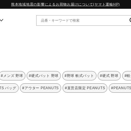
熊本地域地震の影響によるお荷物お届けについて(ヤマト運輸HP)
ー
WP13.2｜特集
MORELIA LS｜特集
W.PROPHECY1｜特集
#メンズ 野球
#硬式バット 野球
#野球 軟式バット
#硬式 野球
#軽
WP MAGIC MITA｜特集
WP STRAP｜特集
TS バッグ
#アウター PEANUTS
#直営店限定 PEANUTS
#PEANUT
スペシャルカラーパック｜特集
WP STRAP 2｜特集
マーガレット・ハウエル｜特集
KICKS & ECHO｜特集