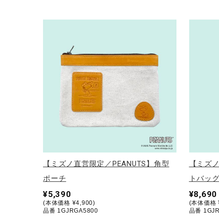
アウトドア／レイン
サポーター
健康／エクササイズ
ジュニア／キッズ
メディカル
コラボ／ライセンス
セール
その他
【ミズノ直営限定／PEANUTS】角型
【ミズノ
ポーチ
トバッ
¥5,390
¥8,690
(本体価格 ¥4,900)
(本体価格 ¥
品番 1GJRGA5800
品番 1GJR