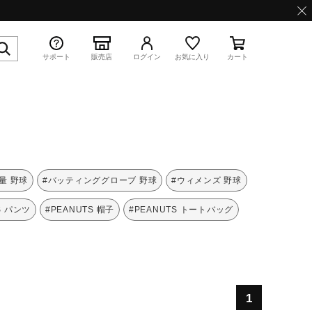
サポート
販売店
ログイン
お気に入り
カート
特集
量 野球
#バッティンググローブ 野球
#ウィメンズ 野球
S パンツ
#PEANUTS 帽子
#PEANUTS トートバッグ
WAVE PROPHECY 13.2
1