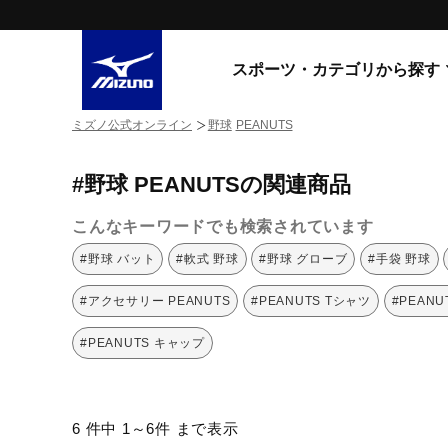
スポーツ・カテゴリから探す
ミズノ公式オンライン
野球
PEANUTS
スニーカー
スニーカ
#野球 PEANUTSの関連商品
ライフスタイルウエア
すべてのシリーズ
ランニング
こんなキーワードでも検索されています
WAVE PROPHECY
MORELIA LS
サッカー／フットサル
#野球 バット
#軟式 野球
#野球 グローブ
#手袋 野球
WAVE RIDER
トレーニング
MXR
#アクセサリー PEANUTS
#PEANUTS Tシャツ
#PEANU
ゴアテックス
野球
コラボレーション
#PEANUTS キャップ
その他シリーズ
ゴルフ
スイム
スニーカー商品をすべて見る
6 件中 1～6件 まで表示
バレーボール