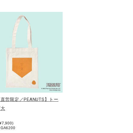
直営限定／PEANUTS】トー
グ大
7,900)
GA6200