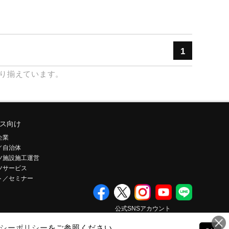
1
り揃えています。
ス向け
企業
／自治体
ツ施設施工運営
ツサービス
ト／セミナー
公式SNSアカウント
シーポリシー
をご参照ください。