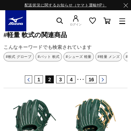
配送状況に関するお知らせ（ヤマト運輸HP）
ミズノ公式オンライン
軽量
軟式
ログイン
#軽量 軟式の関連商品
スニーカー
こんなキーワードでも検索されています
#軟式 グローブ
#バット 軟式
#シューズ 軽量
#軽量 メンズ
#
ライフスタイルウエア
･･･
1
2
3
4
16
ランニング
サッカー／フットサル
トレーニング