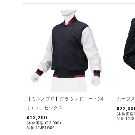
テニス／ソフトテニス
バドミントン
陸上競技
卓球
ソフトボール
柔道
ウィンタースポーツ
ワーキング
ウォーキングシューズ
【ミズノプロ】グラウンドコート(薄
ムーブス
ライフスタイルグッズ
手) ユニセックス
¥22,00
(本体価格 ¥
インナー
¥13,200
品番 12JS
(本体価格 ¥12,000)
寝具／ミズノスリープ
品番 12JE1G06