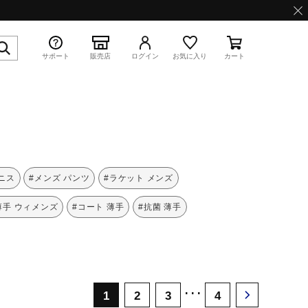
サポート
販売店
ログイン
お気に入り
カート
特集
ニス
#メンズ パンツ
#ラケット メンズ
薄手 ウィメンズ
#コート 薄手
#抗菌 薄手
WAVE PROPHECY 13.2
･･･
1
2
3
4