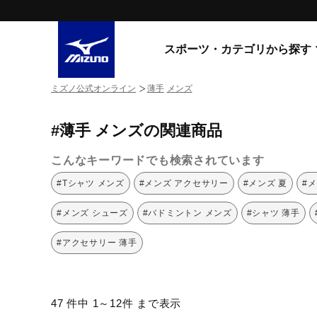
スポーツ・カテゴリから探す
ミズノ公式オンライン
薄手
メンズ
スニーカー
スニーカ
#薄手 メンズの関連商品
ライフスタイルウエア
すべてのシリーズ
ランニング
こんなキーワードでも検索されています
WAVE PROPHECY
MORELIA LS
サッカー／フットサル
#Tシャツ メンズ
#メンズ アクセサリー
#メンズ 夏
#
WAVE RIDER
トレーニング
MXR
#メンズ シューズ
#バドミントン メンズ
#シャツ 薄手
ゴアテックス
野球
コラボレーション
#アクセサリー 薄手
その他シリーズ
ゴルフ
スイム
スニーカー商品をすべて見る
47 件中 1～12件 まで表示
バレーボール