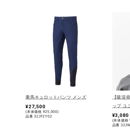
アウトドア／レイン
サポーター
健康／エクササイズ
ジュニア／キッズ
メディカル
コラボ／ライセンス
セール
その他
乗馬キュロットパンツ メンズ
【吸湿
ップ ユ
¥27,500
(本体価格 ¥25,000)
¥3,080
品番 32JF2Y02
(本体価格 ¥
品番 32JW