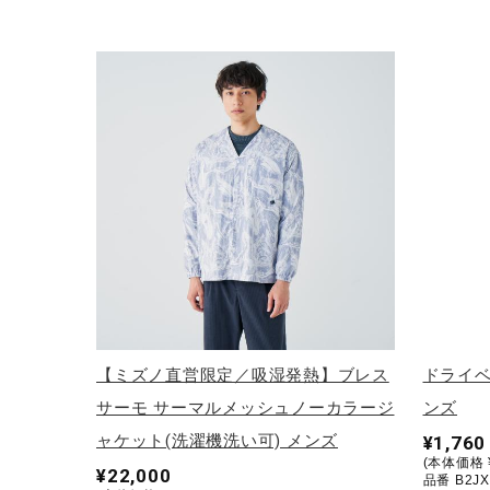
【ミズノ直営限定／吸湿発熱】ブレス
ドライベ
サーモ サーマルメッシュノーカラージ
ンズ
ャケット(洗濯機洗い可) メンズ
¥1,760
(本体価格 ¥
¥22,000
品番 B2JX