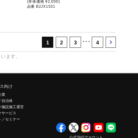
(本体価格 ¥2,000)
品番 B2JX1531
･･･
1
2
3
4
ています。
ス向け
企業
／自治体
ツ施設施工運営
ツサービス
ト／セミナー
公式SNSアカウント