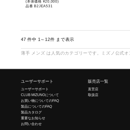
(本体価格 ¥20,000)
品番 B2JEA531
47 件中 1～12件 まで表示
薄手
メンズ
は人気のカテゴリーです。ミズノ公式オ
ユーザーサポート
販売店一覧
ユーザーサポート
直営店
CLUB MIZUNOについて
取扱店
お買い物についてのFAQ
製品についてのFAQ
製品カタログ
重要なお知らせ
お問い合わせ