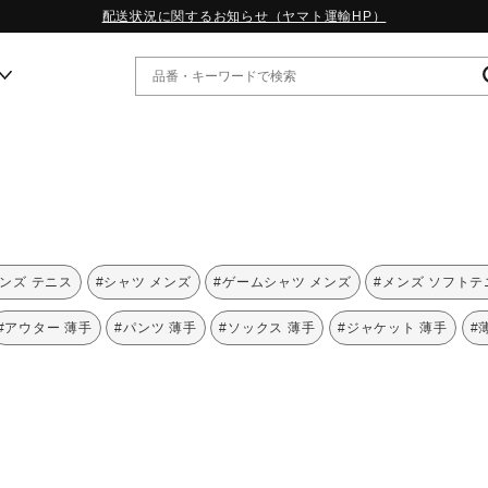
配送状況に関するお知らせ（ヤマト運輸HP）
ー
WP13.2｜特集
MORELIA LS｜特集
W.PROPHECY1｜特集
メンズ テニス
#シャツ メンズ
#ゲームシャツ メンズ
#メンズ ソフトテ
WP MAGIC MITA｜特集
WP STRAP｜特集
#アウター 薄手
#パンツ 薄手
#ソックス 薄手
#ジャケット 薄手
#
スペシャルカラーパック｜特集
WP STRAP 2｜特集
マーガレット・ハウエル｜特集
KICKS & ECHO｜特集