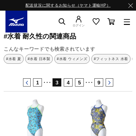
配送状況に関するお知らせ（ヤマト運輸HP）
ミズノ公式オンライン
水着
耐久性
ログイン
#水着 耐久性の関連商品
スニーカー
こんなキーワードでも検索されています
#水着 夏
#水着 日本製
#水着 ウィメンズ
#フィットネス 水着
ライフスタイルウエア
･･･
･･･
1
3
4
5
9
ランニング
サッカー／フットサル
トレーニング