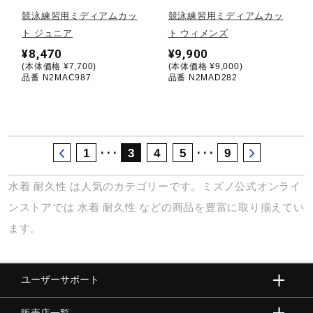
サポート
競泳練習用ミディアムカッ
競泳練習用ミディアムカッ
ト ジュニア
ト ウィメンズ
¥8,470
¥9,900
直営店一覧
(本体価格 ¥7,700)
(本体価格 ¥9,000)
品番 N2MAC987
品番 N2MAD282
取扱店一覧
･･･
･･･
1
3
4
5
9
水着
耐久性
は人気のカテゴリーです。ミズノ公式オンライ
ンストアでは
水着
耐久性
などの商品を豊富に取り揃えてい
ます。
ユーザーサポート