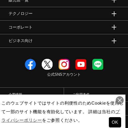
販売店一覧
テクノロジー
コーポレート
ビジネス向け
公式SNSアカウント
企業情報
ご利用条件
このウェブサイトではサイトの利便性のためCookieを使用し
プライバシーポリシー
特定商取引法
て一部のサイト機能を有効化しています。 詳細は当社の
プ
ライバシーポリシー
をご参照ください。
OK
© Mizuno Corporation