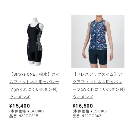
健康／エクササイズ
ジュニア／キッズ
メディカル
コラボ／ライセンス
【Stroke ONE／撥水】スイ
【ドレスアップスイム】ア
ムフィットネス用セパレー
クアフィットネス用セパレ
ツ(めくれにくいボタン付)
ーツ(めくれにくいボタン付)
セール
ウィメンズ
ウィメンズ
¥15,400
¥16,500
(本体価格 ¥14,000)
(本体価格 ¥15,000)
その他
品番 N2JGC315
品番 N2JGC343