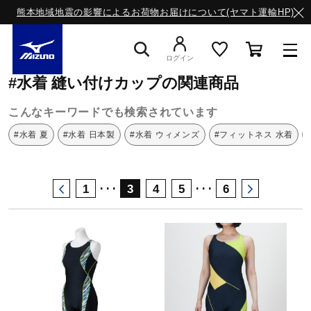
熊本地域地震の影響によるお荷物お届けについて(ヤマト運輸HP)
ミズノ公式オンライン
水着
縫い付けカップ
ログイン
#水着 縫い付けカップの関連商品
スニーカー
こんなキーワードでも検索されています
#水着 夏
#水着 日本製
#水着 ウィメンズ
#フィットネス 水着
ライフスタイルウエア
･･･
･･･
1
3
4
5
6
ランニング
サッカー／フットサル
トレーニング