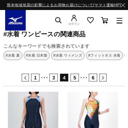
熊本地域地震の影響によるお荷物お届けについて(ヤマト運輸HP)
ミズノ公式オンライン
水着
ワンピース
ログイン
#水着 ワンピースの関連商品
スニーカー
こんなキーワードでも検索されています
#水着 夏
#水着 日本製
#水着 ウィメンズ
#フィットネス 水着
ライフスタイルウエア
･･･
･･･
1
3
4
5
6
ランニング
サッカー／フットサル
トレーニング