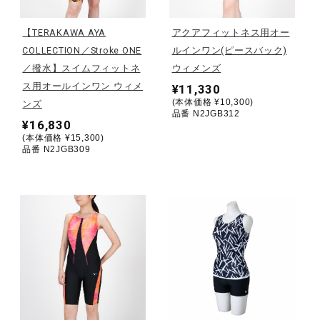
陸上競技
【TERAKAWA AYA
アクアフィットネス用オー
COLLECTION／Stroke ONE
ルインワン(ピースバック)
／撥水】スイムフィットネ
ウィメンズ
卓球
ス用オールインワン ウィメ
¥11,330
(本体価格 ¥10,300)
ンズ
品番 N2JGB312
¥16,830
ソフトボール
(本体価格 ¥15,300)
品番 N2JGB309
柔道
ウィンタースポーツ
ワーキング