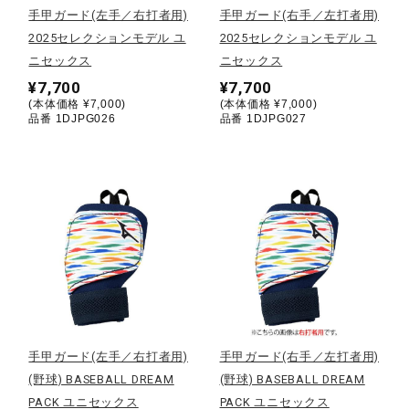
手甲ガード(左手／右打者用)
手甲ガード(右手／左打者用)
2025セレクションモデル ユ
2025セレクションモデル ユ
陸上競技
ニセックス
ニセックス
¥7,700
¥7,700
(本体価格 ¥7,000)
(本体価格 ¥7,000)
卓球
品番 1DJPG026
品番 1DJPG027
ソフトボール
柔道
ウィンタースポーツ
手甲ガード(左手／右打者用)
手甲ガード(右手／左打者用)
ワーキング
(野球) BASEBALL DREAM
(野球) BASEBALL DREAM
PACK ユニセックス
PACK ユニセックス