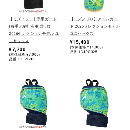
野球
【ミズノプロ】手甲ガード
【ミズノプロ】アームガー
(右手／左打者用)(野球)
ド 2025セレクションモデル
2026セレクションモデル ユ
ユニセックス
ゴルフ
ニセックス
¥15,400
(本体価格 ¥14,000)
¥7,700
品番 1DJPG025
(本体価格 ¥7,000)
スイム
品番 1DJPG033
バレーボール
テニス／ソフトテニス
バドミントン