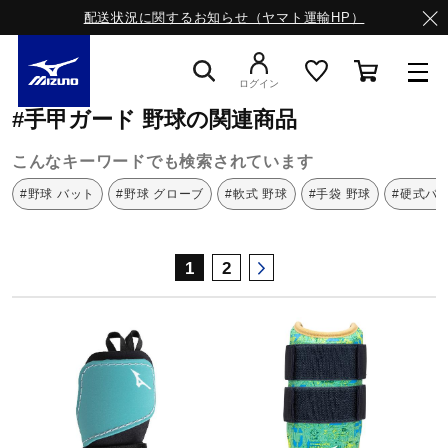
配送状況に関するお知らせ（ヤマト運輸HP）
ミズノ公式オンライン
手甲ガード
野球
ログイン
#手甲ガード 野球の関連商品
スニーカー
こんなキーワードでも検索されています
#野球 バット
#野球 グローブ
#軟式 野球
#手袋 野球
#硬式バ
ライフスタイルウエア
1
2
ランニング
サッカー／フットサル
トレーニング