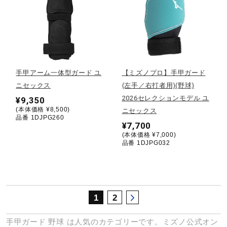
サポート
直営店一覧
手甲アーム一体型ガード ユ
【ミズノプロ】手甲ガード
取扱店一覧
ニセックス
(左手／右打者用)(野球)
2026セレクションモデル ユ
¥9,350
(本体価格 ¥8,500)
ニセックス
品番 1DJPG260
¥7,700
(本体価格 ¥7,000)
品番 1DJPG032
1
2
手甲ガード
野球
は人気のカテゴリーです。ミズノ公式オン