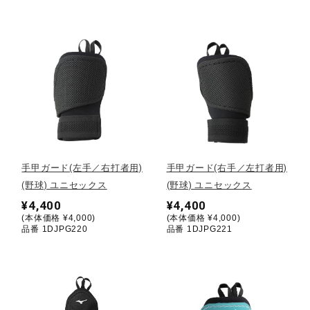
健康／エクササイズ
ジュニア／キッズ
メディカル
コラボ／ライセンス
手甲ガード(左手／右打者用)
手甲ガード(右手／左打者用)
(野球) ユニセックス
(野球) ユニセックス
¥4,400
¥4,400
セール
(本体価格 ¥4,000)
(本体価格 ¥4,000)
品番 1DJPG220
品番 1DJPG221
その他