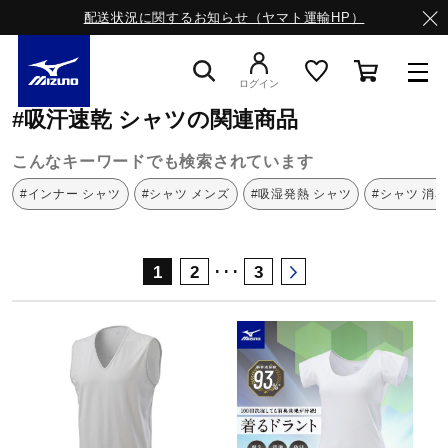
配送状況に関するお知らせ（ヤマト運輸HP）
ミズノ公式オンライン
吸汗速乾
シャツ
ログイン
#吸汗速乾 シャツの関連商品
スニーカー
こんなキーワードでも検索されています
#インナー シャツ
#シャツ メンズ
#吸湿発熱 シャツ
#シャツ 消臭
ライフスタイルウエア
･･･
1
2
3
ランニング
サッカー／フットサル
トレーニング