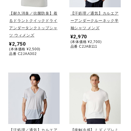
陸上競技
【耐久消臭／抗菌防臭】着
【汗処理／通気】カルエア
るドラントクイックドライ
ーアンダークルーネック半
アンダータンクトップシャ
袖シャツ メンズ
卓球
ツ ウィメンズ
¥2,970
(本体価格 ¥2,700)
¥2,750
品番 C2JAB111
(本体価格 ¥2,500)
品番 C2JAA302
ソフトボール
柔道
ウィンタースポーツ
ワーキング
【汗処理／通気】カルエア
【接触冷感】ミズノプレミ