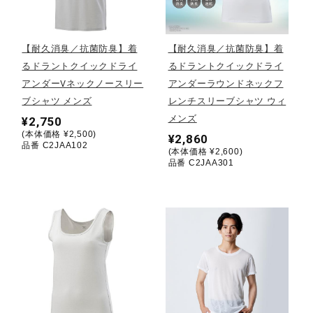
野球
【耐久消臭／抗菌防臭】着
【耐久消臭／抗菌防臭】着
るドラントクイックドライ
るドラントクイックドライ
アンダーVネックノースリー
アンダーラウンドネックフ
ゴルフ
ブシャツ メンズ
レンチスリーブシャツ ウィ
メンズ
¥2,750
(本体価格 ¥2,500)
¥2,860
スイム
品番 C2JAA102
(本体価格 ¥2,600)
品番 C2JAA301
バレーボール
テニス／ソフトテニス
バドミントン