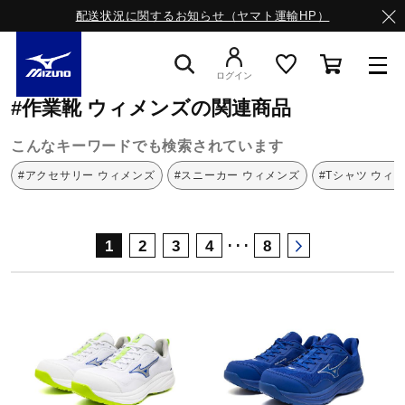
配送状況に関するお知らせ（ヤマト運輸HP）
ミズノ公式オンライン
作業靴
ウィメンズ
ログイン
#作業靴 ウィメンズの関連商品
スニーカー
こんなキーワードでも検索されています
#アクセサリー ウィメンズ
#スニーカー ウィメンズ
#Tシャツ ウィ
ライフスタイルウエア
･･･
1
2
3
4
8
ランニング
サッカー／フットサル
トレーニング