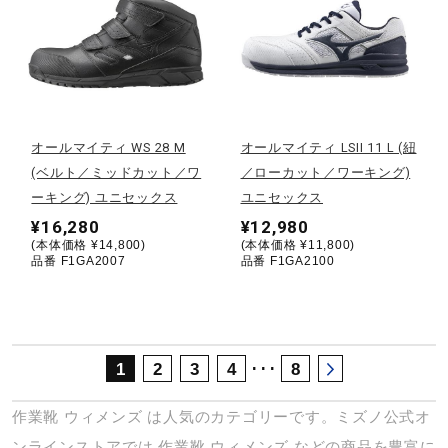
サポート
直営店一覧
オールマイティ WS 28 M
オールマイティ LSII 11 L (紐
取扱店一覧
(ベルト／ミッドカット／ワ
／ローカット／ワーキング)
ーキング) ユニセックス
ユニセックス
¥16,280
¥12,980
(本体価格 ¥14,800)
(本体価格 ¥11,800)
品番 F1GA2007
品番 F1GA2100
･･･
1
2
3
4
8
作業靴
ウィメンズ
は人気のカテゴリーです。ミズノ公式オ
ンラインストアでは
作業靴
ウィメンズ
などの商品を豊富に