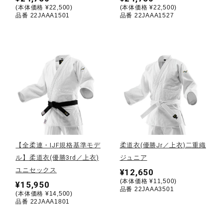
(本体価格 ¥22,500)
(本体価格 ¥22,500)
品番 22JAAA1501
品番 22JAAA1527
ウォーキングシューズ
ライフスタイルグッズ
インナー
寝具／ミズノスリープ
【全柔連・IJF規格基準モデ
柔道衣(優勝Jr／上衣)二重織
ル】柔道衣(優勝3rd／上衣)
ジュニア
アウトドア／レイン
ユニセックス
¥12,650
(本体価格 ¥11,500)
¥15,950
品番 22JAAA3501
(本体価格 ¥14,500)
サポーター
品番 22JAAA1801