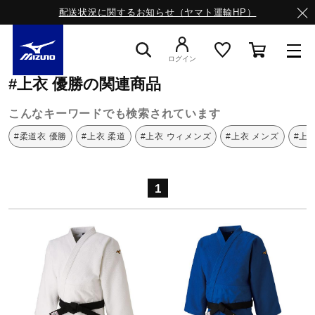
配送状況に関するお知らせ（ヤマト運輸HP）
ミズノ公式オンライン
上衣
優勝
ログイン
#上衣 優勝の関連商品
スニーカー
こんなキーワードでも検索されています
#柔道衣 優勝
#上衣 柔道
#上衣 ウィメンズ
#上衣 メンズ
#上
ライフスタイルウエア
1
ランニング
サッカー／フットサル
トレーニング