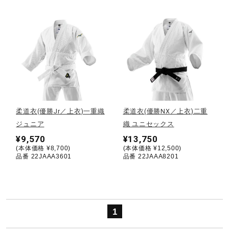
健康／エクササイズ
ジュニア／キッズ
メディカル
柔道衣(優勝Jr／上衣)一重織
柔道衣(優勝NX／上衣)二重
コラボ／ライセンス
ジュニア
織 ユニセックス
¥9,570
¥13,750
(本体価格 ¥8,700)
(本体価格 ¥12,500)
品番 22JAAA3601
品番 22JAAA8201
セール
その他
1