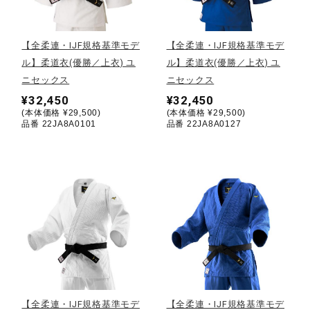
野球
【全柔連・IJF規格基準モデ
【全柔連・IJF規格基準モデ
ル】柔道衣(優勝／上衣) ユ
ル】柔道衣(優勝／上衣) ユ
ニセックス
ニセックス
ゴルフ
¥32,450
¥32,450
(本体価格 ¥29,500)
(本体価格 ¥29,500)
品番 22JA8A0101
品番 22JA8A0127
スイム
バレーボール
テニス／ソフトテニス
バドミントン
【全柔連・IJF規格基準モデ
【全柔連・IJF規格基準モデ