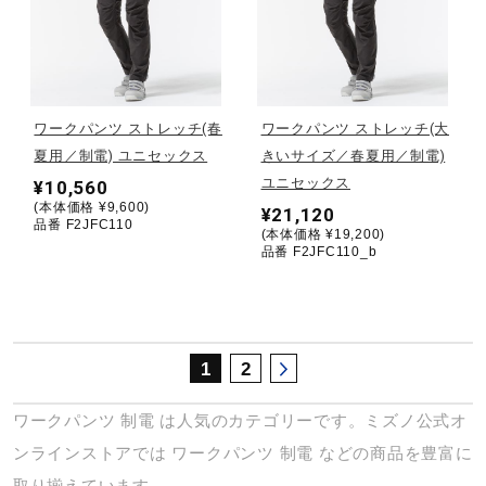
サポート
直営店一覧
ワークパンツ ストレッチ(春
ワークパンツ ストレッチ(大
夏用／制電) ユニセックス
きいサイズ／春夏用／制電)
取扱店一覧
ユニセックス
¥10,560
(本体価格 ¥9,600)
¥21,120
品番 F2JFC110
(本体価格 ¥19,200)
品番 F2JFC110_b
1
2
ワークパンツ
制電
は人気のカテゴリーです。ミズノ公式オ
ンラインストアでは
ワークパンツ
制電
などの商品を豊富に
取り揃えています。