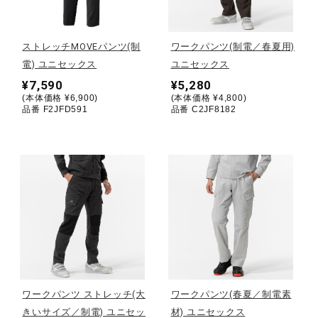
野球
ストレッチMOVEパンツ(制
ワークパンツ(制電／春夏用)
電) ユニセックス
ユニセックス
¥7,590
¥5,280
ゴルフ
(本体価格 ¥6,900)
(本体価格 ¥4,800)
品番 F2JFD591
品番 C2JF8182
スイム
バレーボール
テニス／ソフトテニス
ワークパンツ ストレッチ(大
ワークパンツ(春夏／制電素
バドミントン
きいサイズ／制電) ユニセッ
材) ユニセックス