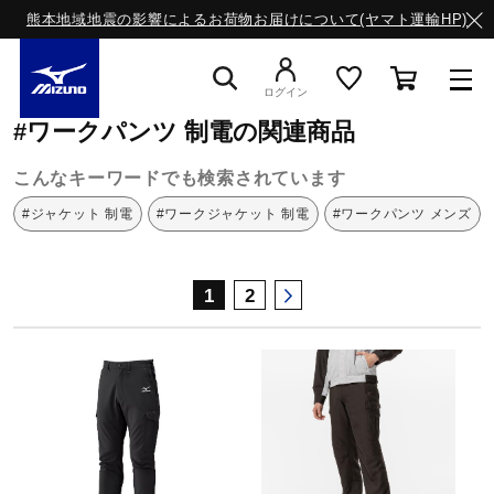
熊本地域地震の影響によるお荷物お届けについて(ヤマト運輸HP)
ミズノ公式オンライン
ワークパンツ
制電
ログイン
#ワークパンツ 制電の関連商品
スニーカー
こんなキーワードでも検索されています
#ジャケット 制電
#ワークジャケット 制電
#ワークパンツ メンズ
ライフスタイルウエア
1
2
ランニング
サッカー／フットサル
トレーニング