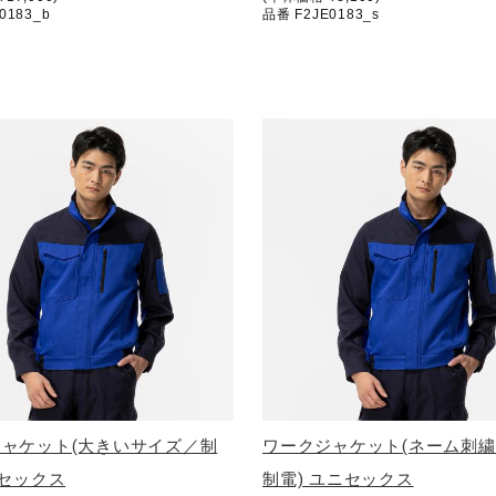
0183_b
品番 F2JE0183_s
ャケット(大きいサイズ／制
ワークジャケット(ネーム刺
ニセックス
制電) ユニセックス