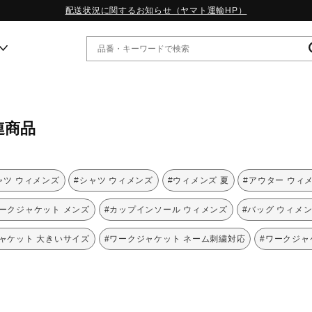
配送状況に関するお知らせ（ヤマト運輸HP）
ー
連商品
WP13.2｜特集
MORELIA LS｜特集
W.PROPHECY1｜特集
ャツ ウィメンズ
#シャツ ウィメンズ
#ウィメンズ 夏
#アウター ウィ
WP MAGIC MITA｜特集
WP STRAP｜特集
ワークジャケット メンズ
#カップインソール ウィメンズ
#バッグ ウィメ
スペシャルカラーパック｜特集
WP STRAP 2｜特集
ャケット 大きいサイズ
#ワークジャケット ネーム刺繍対応
#ワークジャ
マーガレット・ハウエル｜特集
KICKS & ECHO｜特集