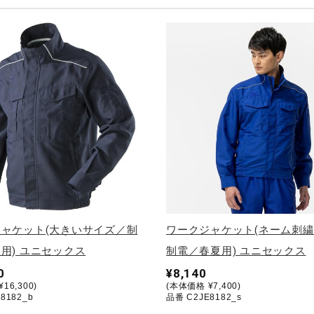
ャケット(大きいサイズ／制
ワークジャケット(ネーム刺
用) ユニセックス
制電／春夏用) ユニセックス
0
¥8,140
16,300)
(本体価格 ¥7,400)
8182_b
品番 C2JE8182_s