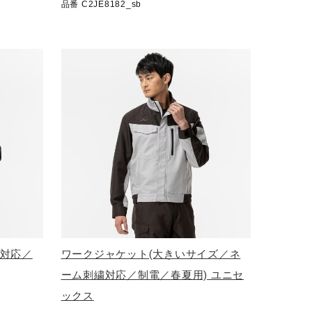
品番 C2JE8182_sb
繍対応／
ワークジャケット(大きいサイズ／ネ
ーム刺繍対応／制電／春夏用) ユニセ
ックス