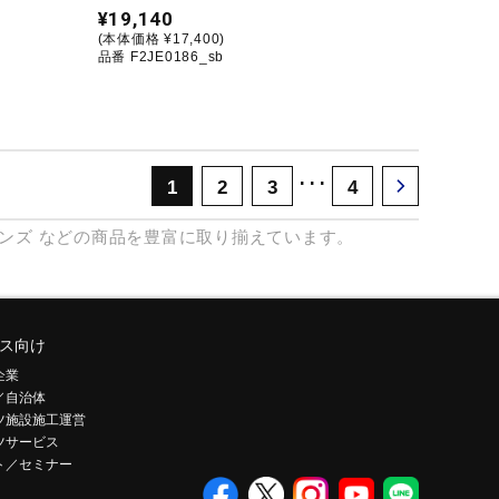
¥19,140
(本体価格 ¥17,400)
品番 F2JE0186_sb
･･･
1
2
3
4
ンズ
などの商品を豊富に取り揃えています。
ス向け
企業
／自治体
ツ施設施工運営
ツサービス
ト／セミナー