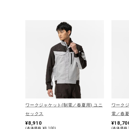
アウトドア／レイン
サポーター
健康／エクササイズ
ジュニア／キッズ
メディカル
コラボ／ライセンス
セール
その他
ワークジャケット(制電／春夏用) ユニ
ワークジ
セックス
電／春夏
¥8,910
¥18,70
(本体価格 ¥8,100)
(本体価格 ¥