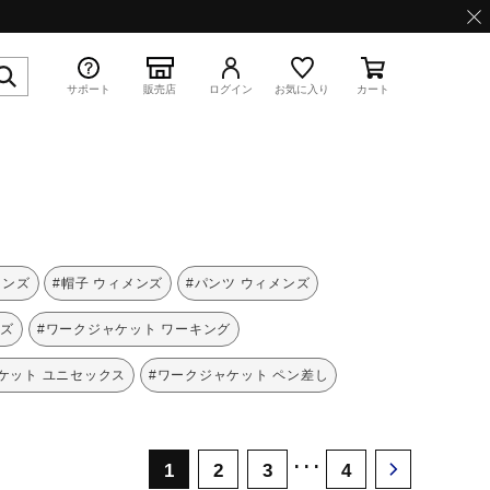
サポート
販売店
ログイン
お気に入り
カート
特集
メンズ
#帽子 ウィメンズ
#パンツ ウィメンズ
ンズ
#ワークジャケット ワーキング
ケット ユニセックス
#ワークジャケット ペン差し
WAVE PROPHECY 13.2
･･･
1
2
3
4