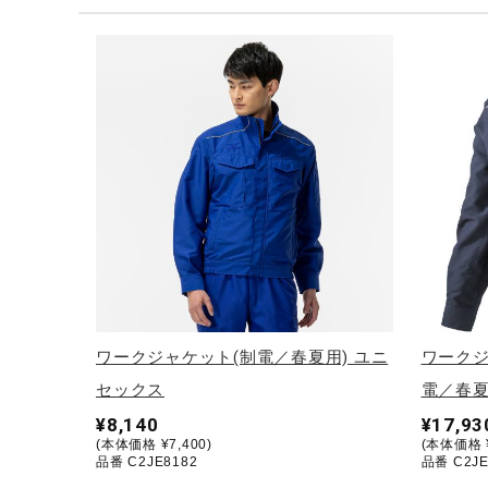
テニス／ソフトテニス
バドミントン
陸上競技
卓球
ソフトボール
柔道
ウィンタースポーツ
ワーキング
ウォーキングシューズ
ワークジャケット(制電／春夏用) ユニ
ワークジ
ライフスタイルグッズ
セックス
電／春夏
インナー
¥8,140
¥17,93
(本体価格 ¥7,400)
(本体価格 ¥
寝具／ミズノスリープ
品番 C2JE8182
品番 C2JE