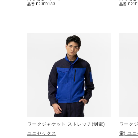
品番 F2JE0183
品番 F2JE
ワークジャケット ストレッチ(制電)
ワークジ
ユニセックス
電) ユ