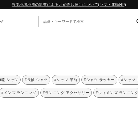
熊本地域地震の影響によるお荷物お届けについて(ヤマト運輸HP)
ー
WP13.2｜特集
MORELIA LS｜特集
W.PROPHECY1｜特集
速乾 シャツ
#長袖 シャツ
#シャツ 半袖
#シャツ サッカー
#シャツ
WP MAGIC MITA｜特集
WP STRAP｜特集
#メンズ ランニング
#ランニング アクセサリー
#ウィメンズ ランニン
スペシャルカラーパック｜特集
WP STRAP 2｜特集
マーガレット・ハウエル｜特集
KICKS & ECHO｜特集