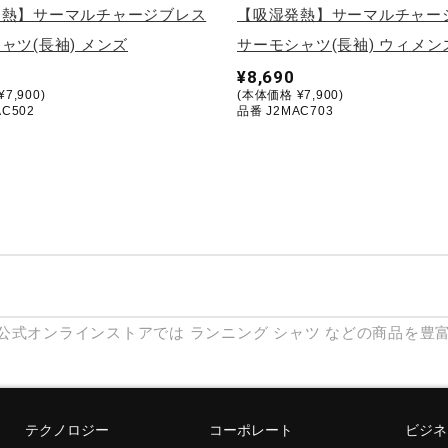
発熱】サーマルチャージブレス
【吸湿発熱】サーマルチャー
ャツ(長袖) メンズ
サーモシャツ(長袖) ウィメン
¥8,690
7,900)
(本体価格 ¥7,900)
C502
品番 J2MAC703
公式オンラインストアでは
ランニング
シャツ
などの商品を豊
テクノロジー
コーポレート
ビジネ