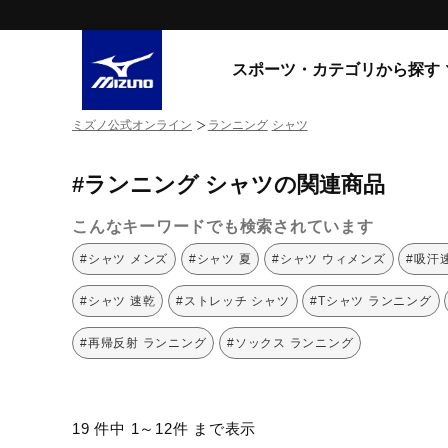
スポーツ・カテゴリから探す
ミズノ公式オンライン
ランニング
シャツ
スニーカー
スニーカ
#ランニング シャツの関連商品
ライフスタイルウエア
すべてのシリーズ
ランニング
こんなキーワードでも検索されています
WAVE PROPHECY
MORELIA LS
サッカー／フットサル
#シャツ メンズ
#シャツ 夏
#シャツ ウィメンズ
#吸汗
WAVE RIDER
トレーニング
MXR
#シャツ 速乾
#ストレッチ シャツ
#Tシャツ ランニング
ゴアテックス
野球
コラボレーション
#再帰反射 ランニング
#ソックス ランニング
その他シリーズ
ゴルフ
スイム
スニーカー商品をすべて見る
19 件中 1～12件 まで表示
バレーボール