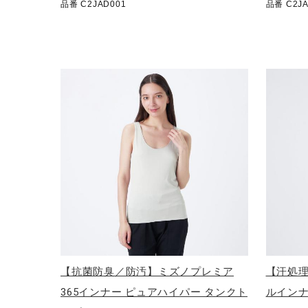
品番 C2JAD001
品番 C2JA
アウトドア／レイン
サポーター
健康／エクササイズ
ジュニア／キッズ
メディカル
コラボ／ライセンス
セール
その他
【抗菌防臭／防汚】ミズノプレミア
【汗処
365インナー ピュアハイパー タンクト
ルインナ