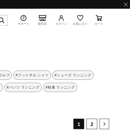
サポート
販売店
ログイン
お気に入り
カート
特集
 ゴルフ
#フットサル シャツ
#シューズ ランニング
グ
#パンツ ランニング
#軽量 ランニング
WAVE PROPHECY 13.2
1
2