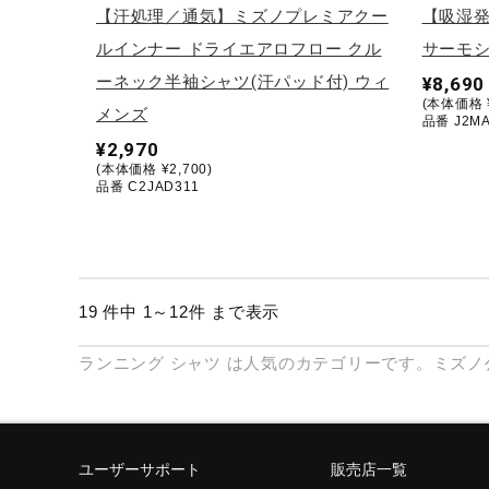
【汗処理／通気】ミズノプレミアクー
【吸湿
ルインナー ドライエアロフロー クル
サーモシ
ーネック半袖シャツ(汗パッド付) ウィ
¥8,690
(本体価格 ¥
メンズ
品番 J2MA
¥2,970
(本体価格 ¥2,700)
品番 C2JAD311
19 件中 1～12件 まで表示
ランニング
シャツ
は人気のカテゴリーです。ミズノ
ユーザーサポート
販売店一覧