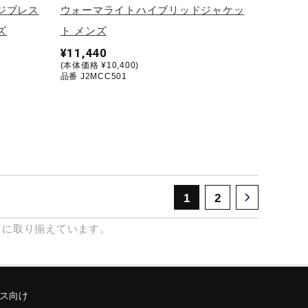
ジブレス
ウォーマライトハイブリッドジャケッ
ズ
ト メンズ
¥11,440
(本体価格 ¥10,400)
品番 J2MCC501
1
2
富に取り揃えています。
ス向け