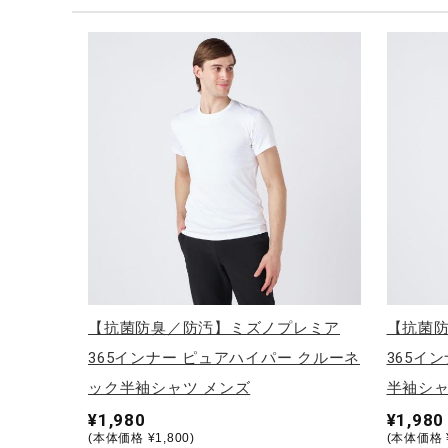
テニス／ソフトテニス
バドミントン
陸上競技
卓球
ソフトボール
柔道
ウィンタースポーツ
ワーキング
ウォーキングシューズ
【抗菌防臭／防汚】ミズノプレミア
【抗菌
ライフスタイルグッズ
365インナー ピュアハイパー クルーネ
365イ
インナー
ック半袖シャツ メンズ
半袖シャ
¥1,980
¥1,980
寝具／ミズノスリープ
(本体価格 ¥1,800)
(本体価格 ¥