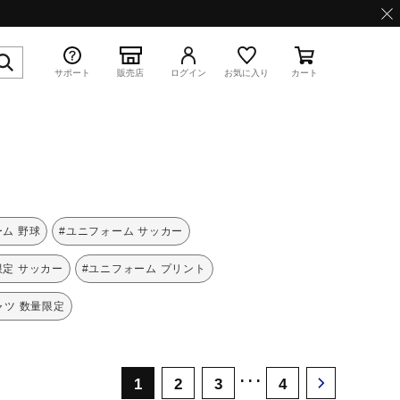
サポート
販売店
ログイン
お気に入り
カート
特集
ム 野球
#ユニフォーム サッカー
限定 サッカー
#ユニフォーム プリント
ャツ 数量限定
WAVE PROPHECY 13.2
･･･
1
2
3
4