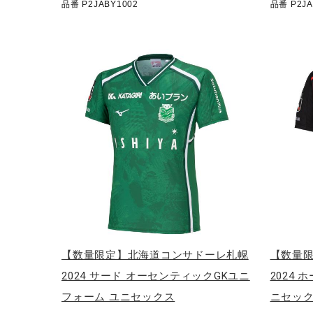
品番 P2JABY1002
品番 P2JA
アウトドア／レイン
サポーター
健康／エクササイズ
ジュニア／キッズ
メディカル
コラボ／ライセンス
セール
その他
【数量限定】北海道コンサドーレ札幌
【数量
2024 サード オーセンティックGKユニ
2024
フォーム ユニセックス
ニセッ