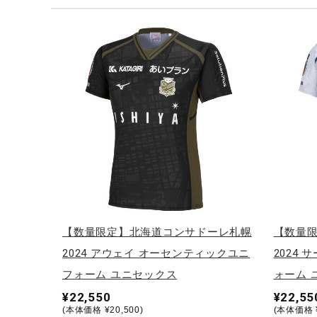
テニス／ソフトテニス
バドミントン
陸上競技
卓球
ソフトボール
柔道
ウィンタースポーツ
ワーキング
ウォーキングシューズ
【数量限定】北海道コンサドーレ札幌
【数量
ライフスタイルグッズ
2024 アウェイ オーセンティックユニ
2024
インナー
フォーム ユニセックス
ォーム 
¥22,550
¥22,55
寝具／ミズノスリープ
(本体価格 ¥20,500)
(本体価格 ¥