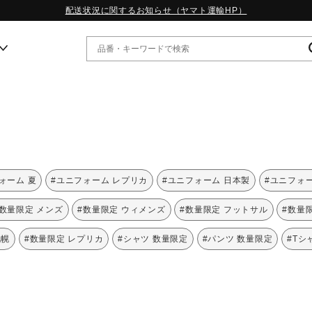
配送状況に関するお知らせ（ヤマト運輸HP）
ー
WP13.2｜特集
MORELIA LS｜特集
W.PROPHECY1｜特集
ォーム 夏
#ユニフォーム レプリカ
#ユニフォーム 日本製
#ユニフォー
WP MAGIC MITA｜特集
WP STRAP｜特集
#数量限定 メンズ
#数量限定 ウィメンズ
#数量限定 フットサル
#数量
スペシャルカラーパック｜特集
WP STRAP 2｜特集
札幌
#数量限定 レプリカ
#シャツ 数量限定
#パンツ 数量限定
#Tシ
マーガレット・ハウエル｜特集
KICKS & ECHO｜特集