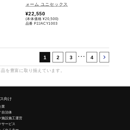
ォーム ユニセックス
¥22,550
(本体価格 ¥20,500)
品番 P2JACY1003
･･･
1
2
3
4
商品を豊富に取り揃えています。
ス向け
企業
／自治体
ツ施設施工運営
ツサービス
ト／セミナー