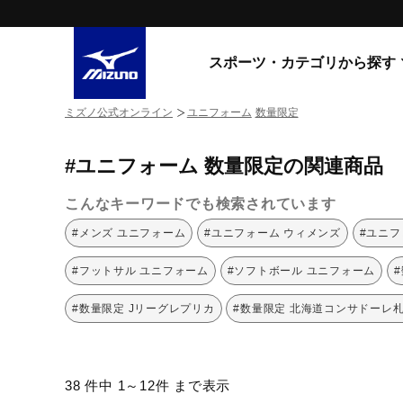
スポーツ・カテゴリから探す
ミズノ公式オンライン
ユニフォーム
数量限定
スニーカー
スニーカ
#ユニフォーム 数量限定の関連商品
ライフスタイルウエア
すべてのシリーズ
ランニング
こんなキーワードでも検索されています
WAVE PROPHECY
MORELIA LS
サッカー／フットサル
#メンズ ユニフォーム
#ユニフォーム ウィメンズ
#ユニフ
WAVE RIDER
トレーニング
MXR
#フットサル ユニフォーム
#ソフトボール ユニフォーム
ゴアテックス
野球
コラボレーション
#数量限定 Jリーグレプリカ
#数量限定 北海道コンサドーレ
その他シリーズ
ゴルフ
スイム
スニーカー商品をすべて見る
38 件中 1～12件 まで表示
バレーボール