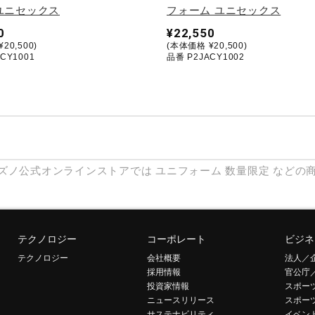
ユニセックス
フォーム ユニセックス
0
¥22,550
20,500)
(本体価格 ¥20,500)
CY1001
品番 P2JACY1002
ズノ公式オンラインストアでは
ユニフォーム
数量限定
などの
テクノロジー
コーポレート
ビジネ
テクノロジー
会社概要
法人／
採用情報
官公庁
投資家情報
スポー
ニュースリリース
スポー
サステナビリティ
イベン